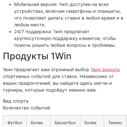
Мобильная версия: 1win доступен на всех
устройствах, включая смартфоны и планшеты,
что позволяет делать ставки в любое время и в
любом месте.
24/7 поддержка: 1win предлагает
круглосуточную поддержку клиентов, чтобы
помочь решить любые вопросы и проблемы.
Продукты 1Win
1вин предлагает вам огромный выбор
1вин зеркало
спортивных событий для ставок. Независимо от
ваших предпочтений, вы найдете здесь матчи и
турниры, которые подойдут именно вам.
Вид спорта
Количество событий
Футбол
Более
Баскетбол
Более
Теннис