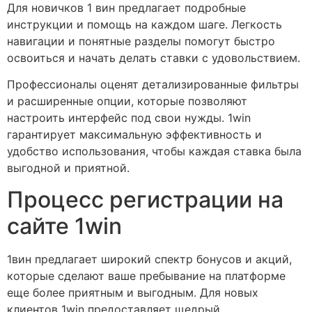
Для новичков 1 вин предлагает подробные
инструкции и помощь на каждом шаге. Легкость
навигации и понятные разделы помогут быстро
освоиться и начать делать ставки с удовольствием.
Профессионалы оценят детализированные фильтры
и расширенные опции, которые позволяют
настроить интерфейс под свои нужды. 1win
гарантирует максимальную эффективность и
удобство использования, чтобы каждая ставка была
выгодной и приятной.
Процесс регистрации на
сайте 1win
1вин предлагает широкий спектр бонусов и акций,
которые сделают ваше пребывание на платформе
еще более приятным и выгодным. Для новых
клиентов 1win предоставляет щедрый