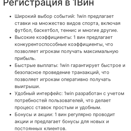
Регистрация в 1Вин
Широкий выбор событий: 1win предлагает
ставки на множество видов спорта, включая
футбол, баскетбол, теннис и многие другие.
Высокие коэффициенты: 1 вин предлагает
конкурентоспособные коэффициенты, что
позволяет игрокам получать максимальную
прибыль.
Быстрые выплаты: 1win гарантирует быстрое и
безопасное проведение транзакций, что
позволяет игрокам оперативно получать
выигрыши.
Удобный интерфейс: 1win разработан с учетом
потребностей пользователей, что делает
процесс ставок простым и удобным.
Бонусы и акции: 1 вин регулярно проводит
акции и предлагает бонусы для новых и
постоянных клиентов.