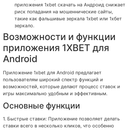
приложения 1xbet скачать на Андроид снижает
риск попадания на мошеннические сайты,
такие как фальшивые зеркала 1xbet или 1хбет
зеркало.
Возможности и функции
приложения 1XBET для
Android
Приложение 1xbet для Android предлагает
пользователям широкий спектр функций и
возможностей, которые делают процесс ставок и
игры максимально удобным и эффективным.
Основные функции
1. Быстрые ставки: Приложение позволяет делать
ставки всего в несколько кликов, что особенно