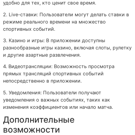
удобно для тех, кто ценит свое время.
2. Live-ставки: Пользователи могут делать ставки в
режиме реального времени на множество
спортивных событий.
3. Казино и игры: В приложении доступны
разнообразные игры казино, включая слоты, рулетку
и другие азартные развлечения.
4. Видеотрансляции: Возможность просмотра
прямых трансляций спортивных событий
непосредственно в приложении.
5. Уведомления: Пользователи получают
уведомления о важных событиях, таких как
изменения коэффициентов или начало матча.
Дополнительные
возможности