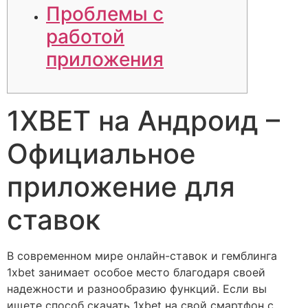
Проблемы с
работой
приложения
1XBET на Андроид –
Официальное
приложение для
ставок
В современном мире онлайн-ставок и гемблинга
1xbet занимает особое место благодаря своей
надежности и разнообразию функций. Если вы
ищете способ скачать 1xbet на свой смартфон с