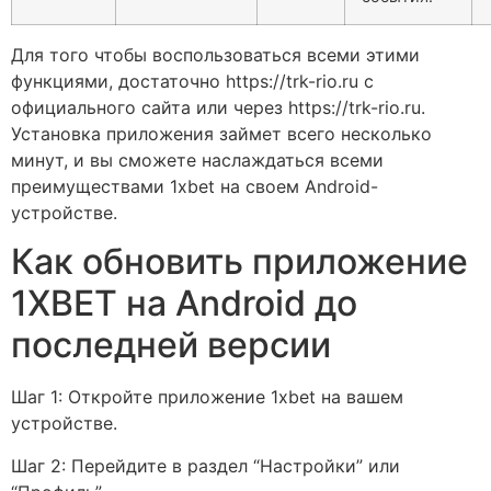
Для того чтобы воспользоваться всеми этими
функциями, достаточно https://trk-rio.ru с
официального сайта или через https://trk-rio.ru.
Установка приложения займет всего несколько
минут, и вы сможете наслаждаться всеми
преимуществами 1xbet на своем Android-
устройстве.
Как обновить приложение
1XBET на Android до
последней версии
Шаг 1: Откройте приложение 1xbet на вашем
устройстве.
Шаг 2: Перейдите в раздел “Настройки” или