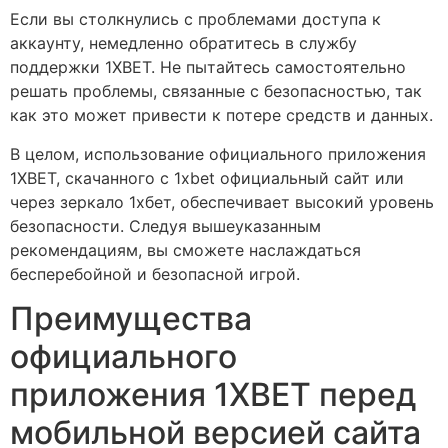
Если вы столкнулись с проблемами доступа к
аккаунту, немедленно обратитесь в службу
поддержки 1XBET. Не пытайтесь самостоятельно
решать проблемы, связанные с безопасностью, так
как это может привести к потере средств и данных.
В целом, использование официального приложения
1XBET, скачанного с 1xbet официальный сайт или
через зеркало 1хбет, обеспечивает высокий уровень
безопасности. Следуя вышеуказанным
рекомендациям, вы сможете наслаждаться
бесперебойной и безопасной игрой.
Преимущества
официального
приложения 1XBET перед
мобильной версией сайта