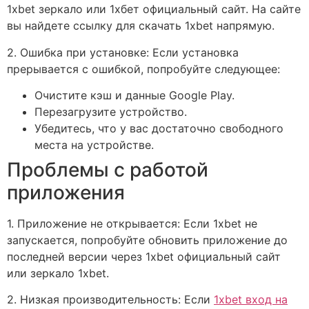
1xbet зеркало или 1хбет официальный сайт. На сайте
вы найдете ссылку для скачать 1xbet напрямую.
2. Ошибка при установке: Если установка
прерывается с ошибкой, попробуйте следующее:
Очистите кэш и данные Google Play.
Перезагрузите устройство.
Убедитесь, что у вас достаточно свободного
места на устройстве.
Проблемы с работой
приложения
1. Приложение не открывается: Если 1xbet не
запускается, попробуйте обновить приложение до
последней версии через 1xbet официальный сайт
или зеркало 1xbet.
2. Низкая производительность: Если
1xbet вход на