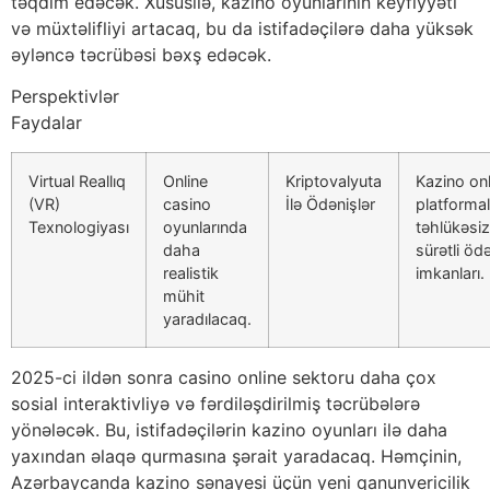
təqdim edəcək. Xüsusilə, kazino oyunlarının keyfiyyəti
və müxtəlifliyi artacaq, bu da istifadəçilərə daha yüksək
əyləncə təcrübəsi bəxş edəcək.
Perspektivlər
Faydalar
Virtual Reallıq
Online
Kriptovalyuta
Kazino onl
(VR)
casino
İlə Ödənişlər
platforma
Texnologiyası
oyunlarında
təhlükəsiz
daha
sürətli öd
realistik
imkanları.
mühit
yaradılacaq.
2025-ci ildən sonra casino online sektoru daha çox
sosial interaktivliyə və fərdiləşdirilmiş təcrübələrə
yönələcək. Bu, istifadəçilərin kazino oyunları ilə daha
yaxından əlaqə qurmasına şərait yaradacaq. Həmçinin,
Azərbaycanda kazino sənayesi üçün yeni qanunvericilik