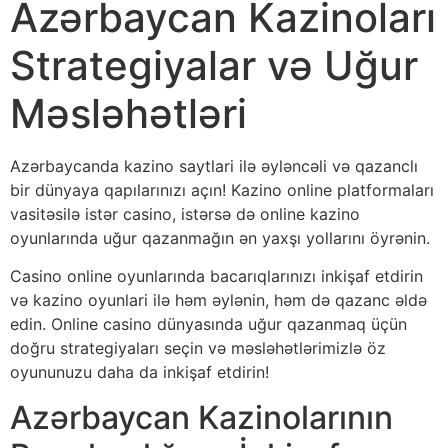
Azərbaycan Kazinoları
Strategiyalar və Uğur
Məsləhətləri
Azərbaycanda kazino saytlari ilə əyləncəli və qazanclı
bir dünyaya qapılarınızı açın! Kazino online platformaları
vasitəsilə istər casino, istərsə də online kazino
oyunlarında uğur qazanmağın ən yaxşı yollarını öyrənin.
Casino online oyunlarında bacarıqlarınızı inkişaf etdirin
və kazino oyunlari ilə həm əylənin, həm də qazanc əldə
edin. Online casino dünyasında uğur qazanmaq üçün
doğru strategiyaları seçin və məsləhətlərimizlə öz
oyununuzu daha da inkişaf etdirin!
Azərbaycan Kazinolarının