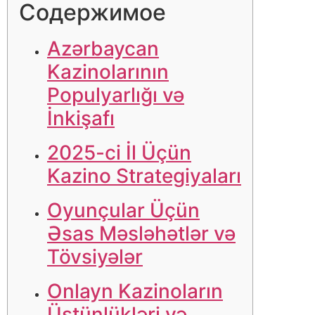
Содержимое
Azərbaycan
Kazinolarının
Populyarlığı və
İnkişafı
2025-ci İl Üçün
Kazino Strategiyaları
Oyunçular Üçün
Əsas Məsləhətlər və
Tövsiyələr
Onlayn Kazinoların
Üstünlükləri və