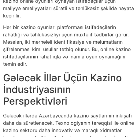
kazino online oyunları oynayan istifadəçilər üçün
maliyyə əməliyyatları sürətli və təhlükəsiz şəkildə həyata
keçirilir.
Hər bir kazino oyunları platforması istifadəçilərin
rahatlığı və təhlükəsizliyi üçün müxtəlif tədbirlər görür.
Məsələn, iki mərhələli identifikasiya və məlumatların
şifrələnməsi kimi üsullar tətbiq olunur. Bu, online kazino
istifadəçilərinin rahatlıqla və inamla oyun oynamağını
təmin edir.
Gələcək İllər Üçün Kazino
İndustriyasının
Perspektivləri
Gələcək illərdə Azərbaycanda kazino saytlarının inkişafı
daha da sürətlənəcək. Texnologiyanın tərəqqisi ilə online
kazino sektoru daha innovativ və maraqlı xidmətlər