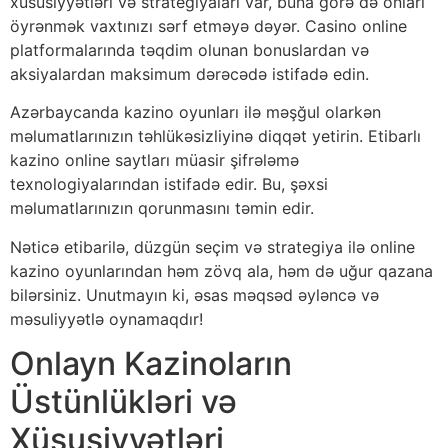
xüsusiyyətləri və strategiyaları var, buna görə də onları
öyrənmək vaxtınızı sərf etməyə dəyər. Casino online
platformalarında təqdim olunan bonuslardan və
aksiyalardan maksimum dərəcədə istifadə edin.
Azərbaycanda kazino oyunları ilə məşğul olarkən
məlumatlarınızın təhlükəsizliyinə diqqət yetirin. Etibarlı
kazino online saytları müasir şifrələmə
texnologiyalarından istifadə edir. Bu, şəxsi
məlumatlarınızın qorunmasını təmin edir.
Nəticə etibarilə, düzgün seçim və strategiya ilə online
kazino oyunlarından həm zövq ala, həm də uğur qazana
bilərsiniz. Unutmayın ki, əsas məqsəd əyləncə və
məsuliyyətlə oynamaqdır!
Onlayn Kazinoların
Üstünlükləri və
Xüsusiyyətləri