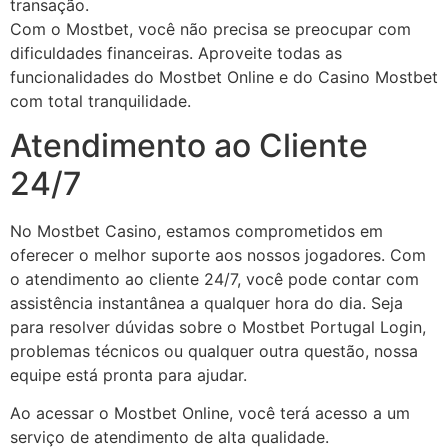
transação.
Com o Mostbet, você não precisa se preocupar com
dificuldades financeiras. Aproveite todas as
funcionalidades do Mostbet Online e do Casino Mostbet
com total tranquilidade.
Atendimento ao Cliente
24/7
No Mostbet Casino, estamos comprometidos em
oferecer o melhor suporte aos nossos jogadores. Com
o atendimento ao cliente 24/7, você pode contar com
assistência instantânea a qualquer hora do dia. Seja
para resolver dúvidas sobre o Mostbet Portugal Login,
problemas técnicos ou qualquer outra questão, nossa
equipe está pronta para ajudar.
Ao acessar o Mostbet Online, você terá acesso a um
serviço de atendimento de alta qualidade.