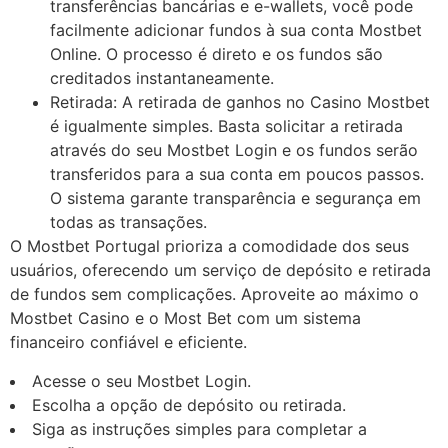
transferências bancárias e e-wallets, você pode
facilmente adicionar fundos à sua conta Mostbet
Online. O processo é direto e os fundos são
creditados instantaneamente.
Retirada: A retirada de ganhos no Casino Mostbet
é igualmente simples. Basta solicitar a retirada
através do seu Mostbet Login e os fundos serão
transferidos para a sua conta em poucos passos.
O sistema garante transparência e segurança em
todas as transações.
O Mostbet Portugal prioriza a comodidade dos seus
usuários, oferecendo um serviço de depósito e retirada
de fundos sem complicações. Aproveite ao máximo o
Mostbet Casino e o Most Bet com um sistema
financeiro confiável e eficiente.
Acesse o seu Mostbet Login.
Escolha a opção de depósito ou retirada.
Siga as instruções simples para completar a