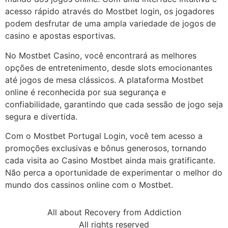
acesso rápido através do Mostbet login, os jogadores
podem desfrutar de uma ampla variedade de jogos de
casino e apostas esportivas.
No Mostbet Casino, você encontrará as melhores
opções de entretenimento, desde slots emocionantes
até jogos de mesa clássicos. A plataforma Mostbet
online é reconhecida por sua segurança e
confiabilidade, garantindo que cada sessão de jogo seja
segura e divertida.
Com o Mostbet Portugal Login, você tem acesso a
promoções exclusivas e bônus generosos, tornando
cada visita ao Casino Mostbet ainda mais gratificante.
Não perca a oportunidade de experimentar o melhor do
mundo dos cassinos online com o Mostbet.
All about Recovery from Addiction
All rights reserved