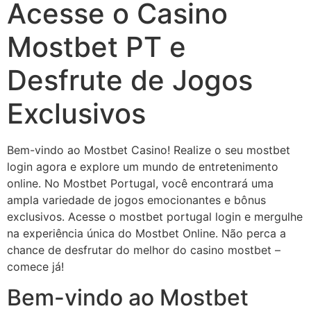
Acesse o Casino
Mostbet PT e
Desfrute de Jogos
Exclusivos
Bem-vindo ao Mostbet Casino! Realize o seu mostbet
login agora e explore um mundo de entretenimento
online. No Mostbet Portugal, você encontrará uma
ampla variedade de jogos emocionantes e bônus
exclusivos. Acesse o mostbet portugal login e mergulhe
na experiência única do Mostbet Online. Não perca a
chance de desfrutar do melhor do casino mostbet –
comece já!
Bem-vindo ao Mostbet