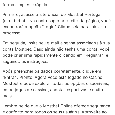
forma simples e rápida.
Primeiro, acesse o site oficial do Mostbet Portugal
(mostbet.pt). No canto superior direito da página, você
encontrará a opção “Login”. Clique nela para iniciar o
processo.
Em seguida, insira seu e-mail e senha associados à sua
conta Mostbet. Caso ainda não tenha uma conta, você
pode criar uma rapidamente clicando em “Registrar” e
seguindo as instruções.
Após preencher os dados corretamente, clique em
“Entrar”. Pronto! Agora você está logado no Casino
Mostbet e pode explorar todas as opções disponíveis,
como jogos de cassino, apostas esportivas e muito
mais.
Lembre-se de que o Mostbet Online oferece segurança
e conforto para todos os seus usuários. Aproveite ao