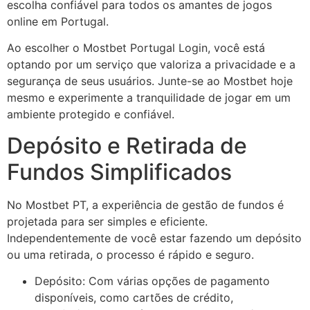
escolha confiável para todos os amantes de jogos
online em Portugal.
Ao escolher o Mostbet Portugal Login, você está
optando por um serviço que valoriza a privacidade e a
segurança de seus usuários. Junte-se ao Mostbet hoje
mesmo e experimente a tranquilidade de jogar em um
ambiente protegido e confiável.
Depósito e Retirada de
Fundos Simplificados
No Mostbet PT, a experiência de gestão de fundos é
projetada para ser simples e eficiente.
Independentemente de você estar fazendo um depósito
ou uma retirada, o processo é rápido e seguro.
Depósito: Com várias opções de pagamento
disponíveis, como cartões de crédito,