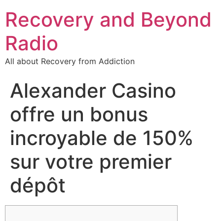
Recovery and Beyond
Radio
All about Recovery from Addiction
Alexander Casino
offre un bonus
incroyable de 150%
sur votre premier
dépôt