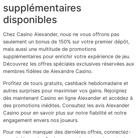
supplémentaires
disponibles
Chez Casino Alexander, nous ne vous offrons pas
seulement un bonus de 150% sur votre premier dépôt,
mais aussi une multitude de promotions
supplémentaires pour enrichir votre expérience de jeu.
Découvrez les offres spéciales exclusives réservées aux
membres fidèles de Alexandre Casino.
Profitez de tours gratuits, cashback hebdomadaire et
autres surprises pour maximiser vos gains. Rejoignez
dès maintenant Casino en ligne Alexander et accédez à
des promotions inédites. Consultez les avis Alexander
Casino pour en savoir plus sur notre fiabilité et notre
engagement envers nos joueurs.
Pour ne rien manquer des dernières offres, connectez-