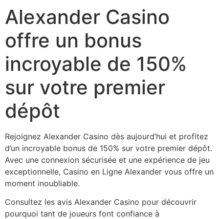
Alexander Casino
offre un bonus
incroyable de 150%
sur votre premier
dépôt
Rejoignez Alexander Casino dès aujourd’hui et profitez
d’un incroyable bonus de 150% sur votre premier dépôt.
Avec une connexion sécurisée et une expérience de jeu
exceptionnelle, Casino en Ligne Alexander vous offre un
moment inoubliable.
Consultez les avis Alexander Casino pour découvrir
pourquoi tant de joueurs font confiance à