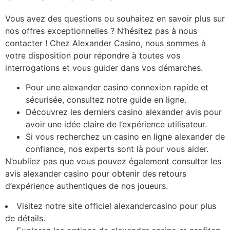
Vous avez des questions ou souhaitez en savoir plus sur
nos offres exceptionnelles ? N’hésitez pas à nous
contacter ! Chez Alexander Casino, nous sommes à
votre disposition pour répondre à toutes vos
interrogations et vous guider dans vos démarches.
Pour une alexander casino connexion rapide et
sécurisée, consultez notre guide en ligne.
Découvrez les derniers casino alexander avis pour
avoir une idée claire de l’expérience utilisateur.
Si vous recherchez un casino en ligne alexander de
confiance, nos experts sont là pour vous aider.
N’oubliez pas que vous pouvez également consulter les
avis alexander casino pour obtenir des retours
d’expérience authentiques de nos joueurs.
Visitez notre site officiel alexandercasino pour plus
de détails.