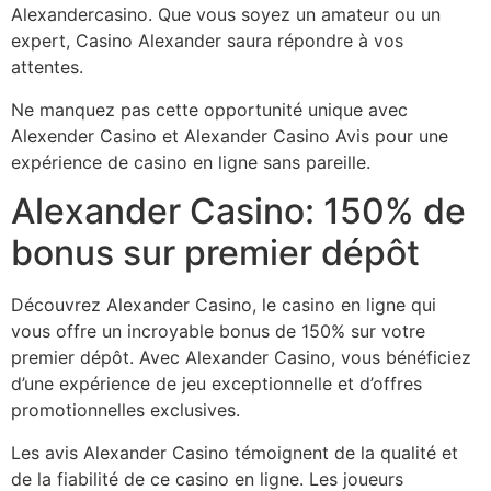
Alexandercasino. Que vous soyez un amateur ou un
expert, Casino Alexander saura répondre à vos
attentes.
Ne manquez pas cette opportunité unique avec
Alexender Casino et Alexander Casino Avis pour une
expérience de casino en ligne sans pareille.
Alexander Casino: 150% de
bonus sur premier dépôt
Découvrez Alexander Casino, le casino en ligne qui
vous offre un incroyable bonus de 150% sur votre
premier dépôt. Avec Alexander Casino, vous bénéficiez
d’une expérience de jeu exceptionnelle et d’offres
promotionnelles exclusives.
Les avis Alexander Casino témoignent de la qualité et
de la fiabilité de ce casino en ligne. Les joueurs