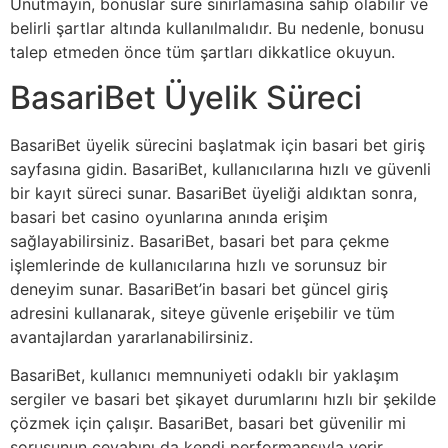
Unutmayın, bonuslar süre sınırlamasına sahip olabilir ve
belirli şartlar altında kullanılmalıdır. Bu nedenle, bonusu
talep etmeden önce tüm şartları dikkatlice okuyun.
BasariBet Üyelik Süreci
BasariBet üyelik sürecini başlatmak için basari bet giriş
sayfasına gidin. BasariBet, kullanıcılarına hızlı ve güvenli
bir kayıt süreci sunar. BasariBet üyeliği aldıktan sonra,
basari bet casino oyunlarına anında erişim
sağlayabilirsiniz. BasariBet, basari bet para çekme
işlemlerinde de kullanıcılarına hızlı ve sorunsuz bir
deneyim sunar. BasariBet’in basari bet güncel giriş
adresini kullanarak, siteye güvenle erişebilir ve tüm
avantajlardan yararlanabilirsiniz.
BasariBet, kullanıcı memnuniyeti odaklı bir yaklaşım
sergiler ve basari bet şikayet durumlarını hızlı bir şekilde
çözmek için çalışır. BasariBet, basari bet güvenilir mi
sorusunun cevabını da kendi performansıyla verir.