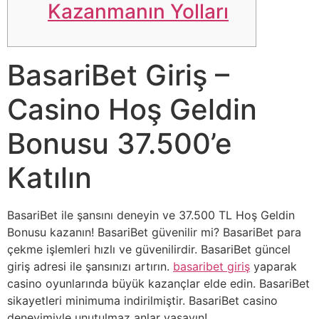
Kazanmanın Yolları
BasariBet Giriş –
Casino Hoş Geldin
Bonusu 37.500’e
Katılın
BasariBet ile şansını deneyin ve 37.500 TL Hoş Geldin
Bonusu kazanın! BasariBet güvenilir mi? BasariBet para
çekme işlemleri hızlı ve güvenilirdir. BasariBet güncel
giriş adresi ile şansınızı artırın.
basaribet giriş
yaparak
casino oyunlarında büyük kazançlar elde edin. BasariBet
sikayetleri minimuma indirilmiştir. BasariBet casino
deneyimiyle unutulmaz anlar yaşayın!