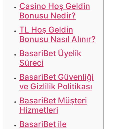
Casino Hoş Geldin
Bonusu Nedir?
TL Hoş Geldin
Bonusu Nasıl Alınır?
BasariBet Üyelik
Süreci
BasariBet Güvenliği
ve Gizlilik Politikası
BasariBet Müşteri
Hizmetleri
BasariBet ile