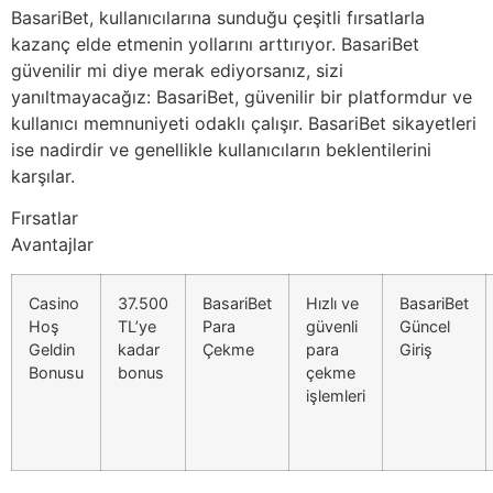
BasariBet, kullanıcılarına sunduğu çeşitli fırsatlarla
kazanç elde etmenin yollarını arttırıyor. BasariBet
güvenilir mi diye merak ediyorsanız, sizi
yanıltmayacağız: BasariBet, güvenilir bir platformdur ve
kullanıcı memnuniyeti odaklı çalışır. BasariBet sikayetleri
ise nadirdir ve genellikle kullanıcıların beklentilerini
karşılar.
Fırsatlar
Avantajlar
Casino
37.500
BasariBet
Hızlı ve
BasariBet
Hoş
TL’ye
Para
güvenli
Güncel
Geldin
kadar
Çekme
para
Giriş
Bonusu
bonus
çekme
işlemleri