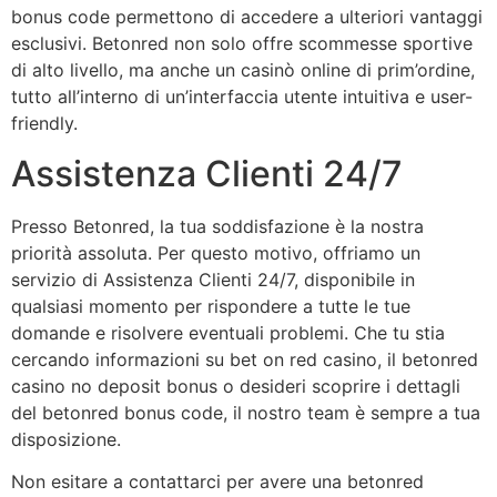
bonus code permettono di accedere a ulteriori vantaggi
esclusivi. Betonred non solo offre scommesse sportive
di alto livello, ma anche un casinò online di prim’ordine,
tutto all’interno di un’interfaccia utente intuitiva e user-
friendly.
Assistenza Clienti 24/7
Presso Betonred, la tua soddisfazione è la nostra
priorità assoluta. Per questo motivo, offriamo un
servizio di Assistenza Clienti 24/7, disponibile in
qualsiasi momento per rispondere a tutte le tue
domande e risolvere eventuali problemi. Che tu stia
cercando informazioni su bet on red casino, il betonred
casino no deposit bonus o desideri scoprire i dettagli
del betonred bonus code, il nostro team è sempre a tua
disposizione.
Non esitare a contattarci per avere una betonred