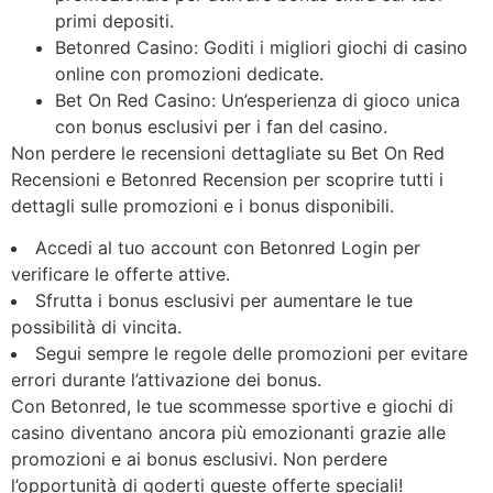
primi depositi.
Betonred Casino: Goditi i migliori giochi di casino
online con promozioni dedicate.
Bet On Red Casino: Un’esperienza di gioco unica
con bonus esclusivi per i fan del casino.
Non perdere le recensioni dettagliate su Bet On Red
Recensioni e Betonred Recension per scoprire tutti i
dettagli sulle promozioni e i bonus disponibili.
Accedi al tuo account con Betonred Login per
verificare le offerte attive.
Sfrutta i bonus esclusivi per aumentare le tue
possibilità di vincita.
Segui sempre le regole delle promozioni per evitare
errori durante l’attivazione dei bonus.
Con Betonred, le tue scommesse sportive e giochi di
casino diventano ancora più emozionanti grazie alle
promozioni e ai bonus esclusivi. Non perdere
l’opportunità di goderti queste offerte speciali!