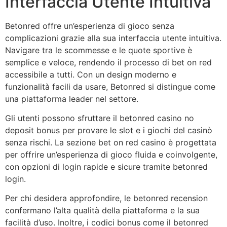
Interfaccia Utente Intuitiva
Betonred offre un’esperienza di gioco senza
complicazioni grazie alla sua interfaccia utente intuitiva.
Navigare tra le scommesse e le quote sportive è
semplice e veloce, rendendo il processo di bet on red
accessibile a tutti. Con un design moderno e
funzionalità facili da usare, Betonred si distingue come
una piattaforma leader nel settore.
Gli utenti possono sfruttare il betonred casino no
deposit bonus per provare le slot e i giochi del casinò
senza rischi. La sezione bet on red casino è progettata
per offrire un’esperienza di gioco fluida e coinvolgente,
con opzioni di login rapide e sicure tramite betonred
login.
Per chi desidera approfondire, le betonred recension
confermano l’alta qualità della piattaforma e la sua
facilità d’uso. Inoltre, i codici bonus come il betonred