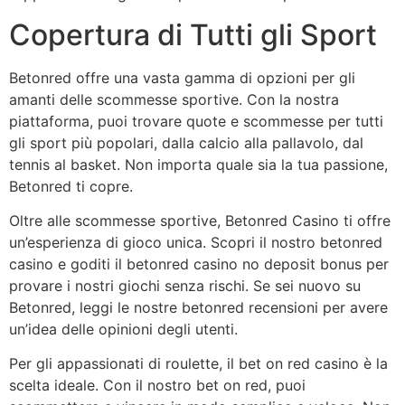
Copertura di Tutti gli Sport
Betonred offre una vasta gamma di opzioni per gli
amanti delle scommesse sportive. Con la nostra
piattaforma, puoi trovare quote e scommesse per tutti
gli sport più popolari, dalla calcio alla pallavolo, dal
tennis al basket. Non importa quale sia la tua passione,
Betonred ti copre.
Oltre alle scommesse sportive, Betonred Casino ti offre
un’esperienza di gioco unica. Scopri il nostro betonred
casino e goditi il betonred casino no deposit bonus per
provare i nostri giochi senza rischi. Se sei nuovo su
Betonred, leggi le nostre betonred recensioni per avere
un’idea delle opinioni degli utenti.
Per gli appassionati di roulette, il bet on red casino è la
scelta ideale. Con il nostro bet on red, puoi