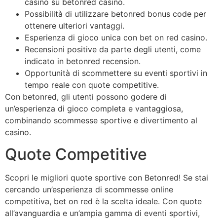
casino su betonred casino.
Possibilità di utilizzare betonred bonus code per
ottenere ulteriori vantaggi.
Esperienza di gioco unica con bet on red casino.
Recensioni positive da parte degli utenti, come
indicato in betonred recension.
Opportunità di scommettere su eventi sportivi in
tempo reale con quote competitive.
Con betonred, gli utenti possono godere di
un’esperienza di gioco completa e vantaggiosa,
combinando scommesse sportive e divertimento al
casino.
Quote Competitive
Scopri le migliori quote sportive con Betonred! Se stai
cercando un’esperienza di scommesse online
competitiva, bet on red è la scelta ideale. Con quote
all’avanguardia e un’ampia gamma di eventi sportivi,