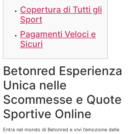
Copertura di Tutti gli
Sport
Pagamenti Veloci e
Sicuri
Betonred Esperienza
Unica nelle
Scommesse e Quote
Sportive Online
Entra nel mondo di Betonred e vivi l’emozione delle