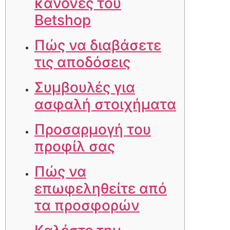
κανόνες του
Betshop
Πώς να διαβάσετε
τις αποδόσεις
Συμβουλές για
ασφαλή στοιχήματα
Προσαρμογή του
προφίλ σας
Πώς να
επωφεληθείτε από
τα προσφορών