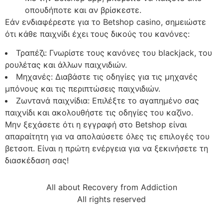
οπουδήποτε και αν βρίσκεστε.
Εάν ενδιαφέρεστε για το Betshop casino, σημειώστε
ότι κάθε παιχνίδι έχει τους δικούς του κανόνες:
Τραπέζι: Γνωρίστε τους κανόνες του blackjack, του
ρουλέτας και άλλων παιχνιδιών.
Μηχανές: Διαβάστε τις οδηγίες για τις μηχανές
μπόνους και τις περιπτώσεις παιχνιδιών.
Ζωντανά παιχνίδια: Επιλέξτε το αγαπημένο σας
παιχνίδι και ακολουθήστε τις οδηγίες του καζίνο.
Μην ξεχάσετε ότι η εγγραφή στο Betshop είναι
απαραίτητη για να απολαύσετε όλες τις επιλογές του
βετσοπ. Είναι η πρώτη ενέργεια για να ξεκινήσετε τη
διασκέδαση σας!
All about Recovery from Addiction
All rights reserved