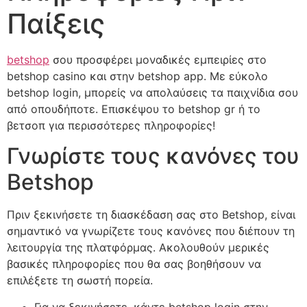
Παίξεις
betshop
σου προσφέρει μοναδικές εμπειρίες στο
betshop casino και στην betshop app. Με εύκολο
betshop login, μπορείς να απολαύσεις τα παιχνίδια σου
από οπουδήποτε. Επισκέψου το betshop gr ή το
βετσοπ για περισσότερες πληροφορίες!
Γνωρίστε τους κανόνες του
Betshop
Πριν ξεκινήσετε τη διασκέδαση σας στο Betshop, είναι
σημαντικό να γνωρίζετε τους κανόνες που διέπουν τη
λειτουργία της πλατφόρμας. Ακολουθούν μερικές
βασικές πληροφορίες που θα σας βοηθήσουν να
επιλέξετε τη σωστή πορεία.
Για να ξεκινήσετε, κάντε betshop login στην