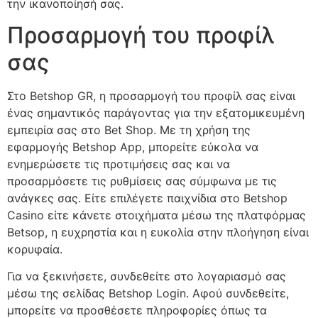
την ικανοποίησή σας.
Προσαρμογή του προφίλ
σας
Στο Betshop GR, η προσαρμογή του προφίλ σας είναι
ένας σημαντικός παράγοντας για την εξατομικευμένη
εμπειρία σας στο Bet Shop. Με τη χρήση της
εφαρμογής Betshop App, μπορείτε εύκολα να
ενημερώσετε τις προτιμήσεις σας και να
προσαρμόσετε τις ρυθμίσεις σας σύμφωνα με τις
ανάγκες σας. Είτε επιλέγετε παιχνίδια στο Betshop
Casino είτε κάνετε στοιχήματα μέσω της πλατφόρμας
Betsop, η ευχρηστία και η ευκολία στην πλοήγηση είναι
κορυφαία.
Για να ξεκινήσετε, συνδεθείτε στο λογαριασμό σας
μέσω της σελίδας Betshop Login. Αφού συνδεθείτε,
μπορείτε να προσθέσετε πληροφορίες όπως τα