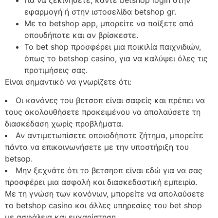
εφαρμογή ή στην ιστοσελίδα betshop gr.
Με το betshop app, μπορείτε να παίξετε από
οπουδήποτε και αν βρίσκεστε.
Το bet shop προσφέρει μια ποικιλία παιχνιδιών,
όπως το betshop casino, για να καλύψει όλες τις
προτιμήσεις σας.
Είναι σημαντικό να γνωρίζετε ότι:
Οι κανόνες του βετσοπ είναι σαφείς και πρέπει να
τους ακολουθήσετε προκειμένου να απολαύσετε τη
διασκέδαση χωρίς προβλήματα.
Αν αντιμετωπίσετε οποιοδήποτε ζήτημα, μπορείτε
πάντα να επικοινωνήσετε με την υποστήριξη του
betsop.
Μην ξεχνάτε ότι το βετσηοπ είναι εδώ για να σας
προσφέρει μια ασφαλή και διασκεδαστική εμπειρία.
Με τη γνώση των κανόνων, μπορείτε να απολαύσετε
το betshop casino και άλλες υπηρεσίες του bet shop
με ασφάλεια και ευχαρίστηση.