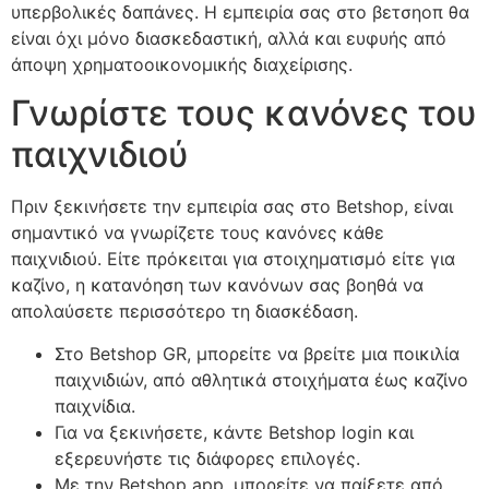
υπερβολικές δαπάνες. Η εμπειρία σας στο βετσηοπ θα
είναι όχι μόνο διασκεδαστική, αλλά και ευφυής από
άποψη χρηματοοικονομικής διαχείρισης.
Γνωρίστε τους κανόνες του
παιχνιδιού
Πριν ξεκινήσετε την εμπειρία σας στο Betshop, είναι
σημαντικό να γνωρίζετε τους κανόνες κάθε
παιχνιδιού. Είτε πρόκειται για στοιχηματισμό είτε για
καζίνο, η κατανόηση των κανόνων σας βοηθά να
απολαύσετε περισσότερο τη διασκέδαση.
Στο Betshop GR, μπορείτε να βρείτε μια ποικιλία
παιχνιδιών, από αθλητικά στοιχήματα έως καζίνο
παιχνίδια.
Για να ξεκινήσετε, κάντε Betshop login και
εξερευνήστε τις διάφορες επιλογές.
Με την Betshop app, μπορείτε να παίξετε από