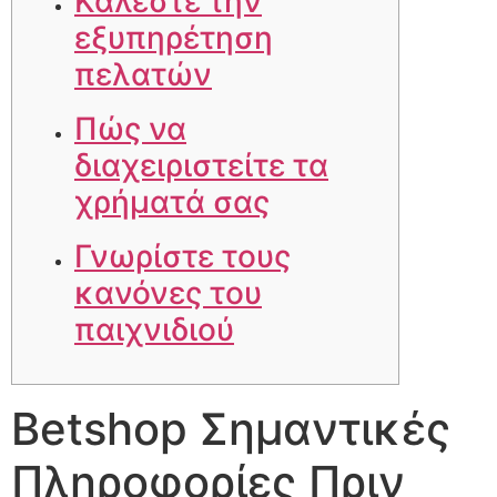
Καλέστε την
εξυπηρέτηση
πελατών
Πώς να
διαχειριστείτε τα
χρήματά σας
Γνωρίστε τους
κανόνες του
παιχνιδιού
Betshop Σημαντικές
Πληροφορίες Πριν