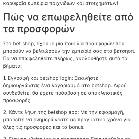
κορυφαία εμπειρία παιχνιδιών και στοιχημάτων!
Πώς να επωφεληθείτε από
τα προσφορών
Στο bet shop, έχουμε μια ποικιλία προσφορών που
μπορούν να βελτιώσουν την εμπειρία σας στο βετσηοπ.
Για να επωφεληθείτε πλήρως, ακολουθήστε αυτά τα
βήματα:
1. Εγγραφή και betshop login: Ξεκινήστε
δημιουργώντας ένα λογαριασμό στο betshop. Αφού
συνδεθείτε, θα έχετε πρόσβαση σε αποκλειστικές
προσφορές.
2. Κάντε λήψη της betshop app: Με την εφαρμογή,
μπορείτε να ενημερώνεστε σε πραγματικό χρόνο για
όλες τις προσφορές και τα bonus.
3. Ενημερωθείτε για τις προσφορές: Επισκεφθείτε τη