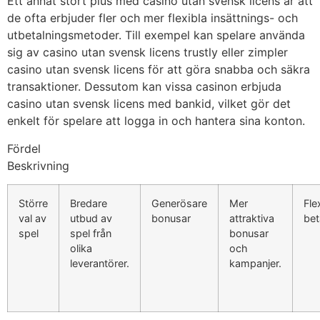
Ett annat stort plus med casino utan svensk licens är att
de ofta erbjuder fler och mer flexibla insättnings- och
utbetalningsmetoder. Till exempel kan spelare använda
sig av casino utan svensk licens trustly eller zimpler
casino utan svensk licens för att göra snabba och säkra
transaktioner. Dessutom kan vissa casinon erbjuda
casino utan svensk licens med bankid, vilket gör det
enkelt för spelare att logga in och hantera sina konton.
Fördel
Beskrivning
Större
Bredare
Generösare
Mer
Fle
val av
utbud av
bonusar
attraktiva
bet
spel
spel från
bonusar
olika
och
leverantörer.
kampanjer.