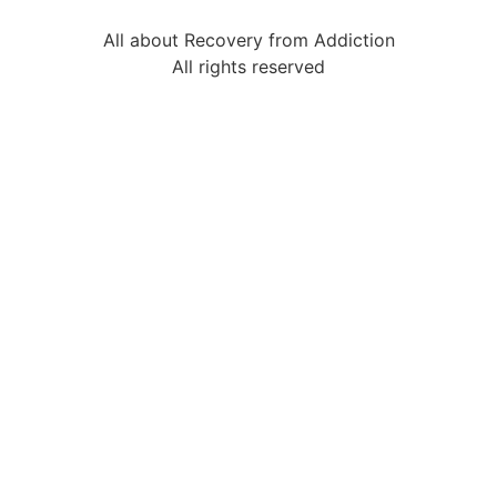
All about Recovery from Addiction
All rights reserved