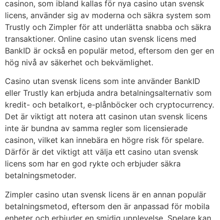
casinon, som ibland kallas för nya casino utan svensk
licens, använder sig av moderna och säkra system som
Trustly och Zimpler för att underlätta snabba och säkra
transaktioner. Online casino utan svensk licens med
BankID är också en populär metod, eftersom den ger en
hög nivå av säkerhet och bekvämlighet.
Casino utan svensk licens som inte använder BankID
eller Trustly kan erbjuda andra betalningsalternativ som
kredit- och betalkort, e-plånböcker och cryptocurrency.
Det är viktigt att notera att casinon utan svensk licens
inte är bundna av samma regler som licensierade
casinon, vilket kan innebära en högre risk för spelare.
Därför är det viktigt att välja ett casino utan svensk
licens som har en god rykte och erbjuder säkra
betalningsmetoder.
Zimpler casino utan svensk licens är en annan populär
betalningsmetod, eftersom den är anpassad för mobila
enheter och erbjuder en smidig upplevelse. Spelare kan