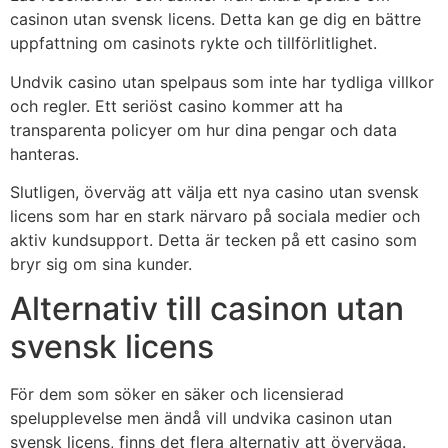
casinon utan svensk licens. Detta kan ge dig en bättre
uppfattning om casinots rykte och tillförlitlighet.
Undvik casino utan spelpaus som inte har tydliga villkor
och regler. Ett seriöst casino kommer att ha
transparenta policyer om hur dina pengar och data
hanteras.
Slutligen, överväg att välja ett nya casino utan svensk
licens som har en stark närvaro på sociala medier och
aktiv kundsupport. Detta är tecken på ett casino som
bryr sig om sina kunder.
Alternativ till casinon utan
svensk licens
För dem som söker en säker och licensierad
spelupplevelse men ändå vill undvika casinon utan
svensk licens, finns det flera alternativ att överväga.