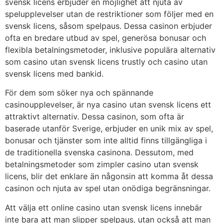
svensk licens erbjuder en möjlighet att njuta av
spelupplevelser utan de restriktioner som följer med en
svensk licens, såsom spelpaus. Dessa casinon erbjuder
ofta en bredare utbud av spel, generösa bonusar och
flexibla betalningsmetoder, inklusive populära alternativ
som casino utan svensk licens trustly och casino utan
svensk licens med bankid.
För dem som söker nya och spännande
casinoupplevelser, är nya casino utan svensk licens ett
attraktivt alternativ. Dessa casinon, som ofta är
baserade utanför Sverige, erbjuder en unik mix av spel,
bonusar och tjänster som inte alltid finns tillgängliga i
de traditionella svenska casinona. Dessutom, med
betalningsmetoder som zimpler casino utan svensk
licens, blir det enklare än någonsin att komma åt dessa
casinon och njuta av spel utan onödiga begränsningar.
Att välja ett online casino utan svensk licens innebär
inte bara att man slipper spelpaus, utan också att man