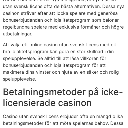
utan svensk licens ofta de bästa alternativen. Dessa nya
casinon strävar efter att locka spelare med generösa
bonuserbjudanden och lojalitetsprogram som belönar
regelbundna spelare med exklusiva förmåner och högre
utbetalningar.
Att välja ett online casino utan svensk licens med ett
bra lojalitetsprogram kan göra en stor skillnad i din
spelupplevelse. Se alltid till att läsa villkoren för
bonuserbjudanden och lojalitetsprogram för att
maximera dina vinster och njuta av en säker och rolig
spelupplevelse.
Betalningsmetoder på icke-
licensierade casinon
Casino utan svensk licens erbjuder ofta en mängd olika
betalningsmetoder för att möta spelarnas behov. Dessa