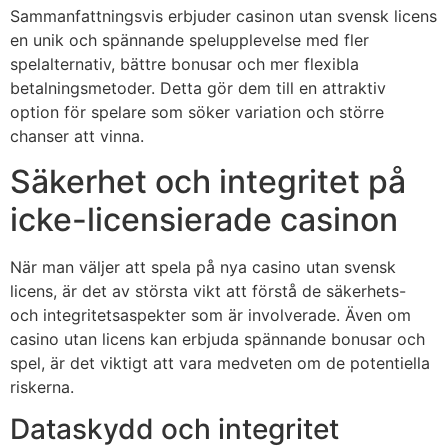
Sammanfattningsvis erbjuder casinon utan svensk licens
en unik och spännande spelupplevelse med fler
spelalternativ, bättre bonusar och mer flexibla
betalningsmetoder. Detta gör dem till en attraktiv
option för spelare som söker variation och större
chanser att vinna.
Säkerhet och integritet på
icke-licensierade casinon
När man väljer att spela på nya casino utan svensk
licens, är det av största vikt att förstå de säkerhets-
och integritetsaspekter som är involverade. Även om
casino utan licens kan erbjuda spännande bonusar och
spel, är det viktigt att vara medveten om de potentiella
riskerna.
Dataskydd och integritet