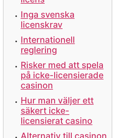
Inga svenska
licenskrav
Internationell
reglering
Risker med att spela
på icke-licensierade
casinon
Hur man väljer ett
säkert icke-
licensierat casino
Alternativ till casinon