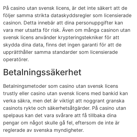
På casino utan svensk licens, är det inte säkert att de
följer samma strikta dataskyddsregler som licensierade
casinon. Detta innebär att dina personuppgifter kan
vara mer utsatta för risk. Även om många casinon utan
svensk licens använder krypteringstekniker för att
skydda dina data, finns det ingen garanti för att de
upprätthåller samma standarder som licensierade
operatörer.
Betalningssäkerhet
Betalningsmetoder som casino utan svensk licens
trustly eller casino utan svensk licens med bankid kan
verka säkra, men det är viktigt att noggrant granska
casinots rykte och säkerhetsåtgärder. På casino utan
spelpaus kan det vara svårare att få tillbaka dina
pengar om något skulle gå fel, eftersom de inte är
reglerade av svenska myndigheter.