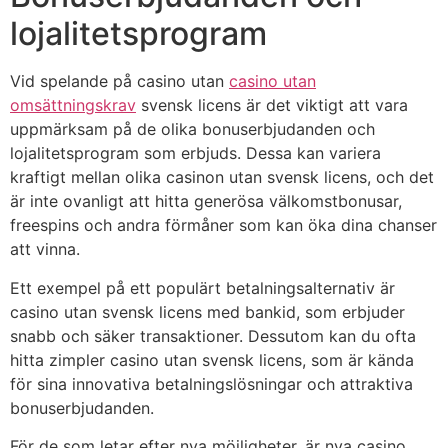
lojalitetsprogram
Vid spelande på casino utan
casino utan
omsättningskrav
svensk licens är det viktigt att vara
uppmärksam på de olika bonuserbjudanden och
lojalitetsprogram som erbjuds. Dessa kan variera
kraftigt mellan olika casinon utan svensk licens, och det
är inte ovanligt att hitta generösa välkomstbonusar,
freespins och andra förmåner som kan öka dina chanser
att vinna.
Ett exempel på ett populärt betalningsalternativ är
casino utan svensk licens med bankid, som erbjuder
snabb och säker transaktioner. Dessutom kan du ofta
hitta zimpler casino utan svensk licens, som är kända
för sina innovativa betalningslösningar och attraktiva
bonuserbjudanden.
För de som letar efter nya möjligheter, är nya casino