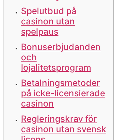
Spelutbud på
casinon utan
spelpaus
Bonuserbjudanden
och
lojalitetsprogram
Betalningsmetoder
på icke-licensierade
casinon
Regleringskrav för
casinon utan svensk
licens