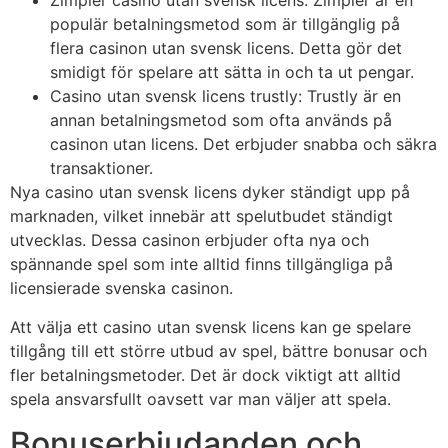
Zimpler casino utan svensk licens: Zimpler är en
populär betalningsmetod som är tillgänglig på
flera casinon utan svensk licens. Detta gör det
smidigt för spelare att sätta in och ta ut pengar.
Casino utan svensk licens trustly: Trustly är en
annan betalningsmetod som ofta används på
casinon utan licens. Det erbjuder snabba och säkra
transaktioner.
Nya casino utan svensk licens dyker ständigt upp på
marknaden, vilket innebär att spelutbudet ständigt
utvecklas. Dessa casinon erbjuder ofta nya och
spännande spel som inte alltid finns tillgängliga på
licensierade svenska casinon.
Att välja ett casino utan svensk licens kan ge spelare
tillgång till ett större utbud av spel, bättre bonusar och
fler betalningsmetoder. Det är dock viktigt att alltid
spela ansvarsfullt oavsett var man väljer att spela.
Bonuserbjudanden och