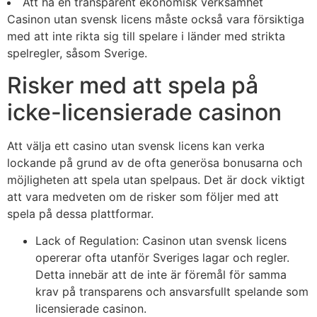
Att ha en transparent ekonomisk verksamhet
Casinon utan svensk licens måste också vara försiktiga
med att inte rikta sig till spelare i länder med strikta
spelregler, såsom Sverige.
Risker med att spela på
icke-licensierade casinon
Att välja ett casino utan svensk licens kan verka
lockande på grund av de ofta generösa bonusarna och
möjligheten att spela utan spelpaus. Det är dock viktigt
att vara medveten om de risker som följer med att
spela på dessa plattformar.
Lack of Regulation: Casinon utan svensk licens
opererar ofta utanför Sveriges lagar och regler.
Detta innebär att de inte är föremål för samma
krav på transparens och ansvarsfullt spelande som
licensierade casinon.