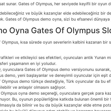
sat sunar. Gates of Olympus, her seviyede keyifli bir oyun 
bileceğiniz ve büyük kazançlar elde edebileceğiniz bir de
ecek. Gates of Olympus demo oyna, sizi bu efsanevi dünyaya 
o Oyna Gates Of Olympus Slo
f Olympus, kısa sürede oyun severlerin kalbini kazanan bir 
ikleri ve etkileyici ses efektleri, oyuncuları antik Yunan m
eri yaşamanın en iyi yoludur.
 oyunculara Gates of Olympus demo versiyonunu sunarak, ri
us demo, yeni başlayanlar ve deneyimli oyuncular için eşit d
Olympus demo türkçe desteğiyle, Türk oyuncular da bu efs
ebilir ve anlaşılır olmasını sağlıyor.
Olympus oyna demo seçeneği, oyunculara gerçek para kazan
yor. Bu, oyunun popülerliğine katkıda bulunan önemli bir 
lmasıyla da bilinir ve bu da büyük kazançlar elde etme potan
yle bu büyülü dünyaya adım atabilir ve kazanma heyecanını