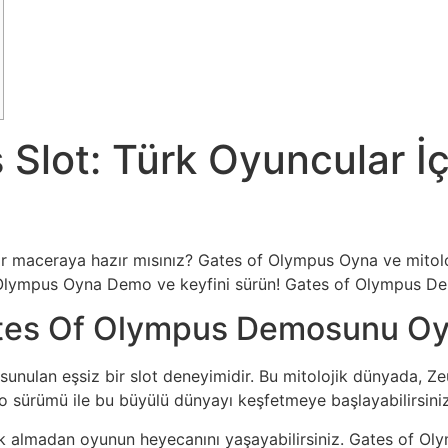
Slot: Türk Oyuncular İç
r maceraya hazır mısınız? Gates of Olympus Oyna ve mitoloj
f Olympus Oyna Demo ve keyfini sürün! Gates of Olympus De
ates Of Olympus Demosunu Oy
nulan eşsiz bir slot deneyimidir. Bu mitolojik dünyada, Zeu
sürümü ile bu büyülü dünyayı keşfetmeye başlayabilirsiniz
k almadan oyunun heyecanını yaşayabilirsiniz. Gates of O