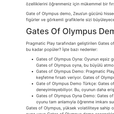
özelliklerini öğrenmeniz için mükemmel bir fır
Gate of Olympus demo, Zeus’un gücünü hissede
figürler ve görkemli grafiklerle sizi büyüley
Gates Of Olympus Dem
Pragmatic Play tarafından geliştirilen Gates o
bu kadar popüler? İşte bazı nedenler:
Gates of Olympus Oyna: Oyunun eşsiz graf
Gates of Olympus oyna, bu büyülü atmosf
Gates of Olympus Demo: Pragmatic Play,
keşfetme fırsatı veriyor. Gates of Olymp
Gate of Olympus Demo Türkçe: Gates of 
deneyimleyebiliyor. Bu, oyunun daha erişil
Gates of Olympus Oyna Demo: Gates of 
oyunu tam anlamıyla öğrenme imkanı sunu
Gates of Olympus, yüksek volatiliteye sahip o
oyna veya Gates of Olympus demo seçenekleri