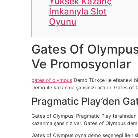
Yüksek Kazanç
İmkanıyla Slot
Oyunu
Gates Of Olympus 
Ve Promosyonlar
gates of olympus
Demo Türkçe ile efsanevi bi
Demo ile kazanma şansınızı artırın. Gates o
Pragmatic Play’den G
Gates of Olympus, Pragmatic Play tarafından su
kazanma şansınız var. Gates of Olympus demo 
Gates of Olympus oyna demo seçeneği ile ris