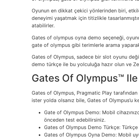
Oyunun en dikkat çekici yönlerinden biri, etkil
deneyimi yaşatmak için titizlikle tasarlanmı
atabilirler.
Gates of olympus oyna demo seçeneği, oyuncu
gate of olympus gibi terimlerle arama yapara
Gates of Olympus, sadece bir slot oyunu değil
demo türkçe ile bu yolculuğa hazır olun ve Zeu
Gates Of Olympus™ Ile
Gates of Olympus, Pragmatic Play tarafından 
ister yolda olsanız bile, Gates of Olympus’u ke
Gate of Olympus Demo: Mobil cihazınızd
önceden test edebilirsiniz.
Gates of Olympus Demo Türkçe: Türkçe d
Gates of Olympus Oyna Demo: Mobil uyu