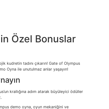
in Özel Bonuslar
ik kudretin tadını çıkarın! Gate of Olympus
mo Oyna ile unutulmaz anlar yaşayın!
nayın
s’un krallığına adım atarak büyüleyici ödüller
.
lympus demo oyna, oyun mekaniğini ve