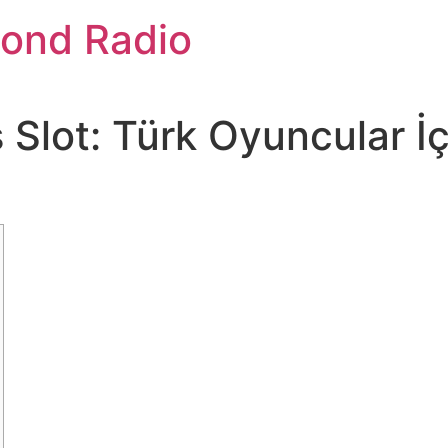
ond Radio
Slot: Türk Oyuncular İç