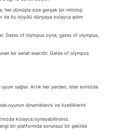
s, her dönüşte size gerçek bir mitoloji
ular da bu büyülü dünyaya kolayca adım
r. Gates of olympus oyna, gates of olympus,
unan bir sanat eseridir. Gates of olympus
yum sağlar. Artık her yerden, ister evinizde
 oyunun dinamiklerini ve özelliklerini
nızda kolayca oynayabilirsiniz.
gi bir platformda sorunsuz bir şekilde