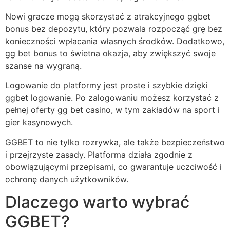
Nowi gracze mogą skorzystać z atrakcyjnego ggbet
bonus bez depozytu, który pozwala rozpocząć grę bez
konieczności wpłacania własnych środków. Dodatkowo,
gg bet bonus to świetna okazja, aby zwiększyć swoje
szanse na wygraną.
Logowanie do platformy jest proste i szybkie dzięki
ggbet logowanie. Po zalogowaniu możesz korzystać z
pełnej oferty gg bet casino, w tym zakładów na sport i
gier kasynowych.
GGBET to nie tylko rozrywka, ale także bezpieczeństwo
i przejrzyste zasady. Platforma działa zgodnie z
obowiązującymi przepisami, co gwarantuje uczciwość i
ochronę danych użytkowników.
Dlaczego warto wybrać
GGBET?