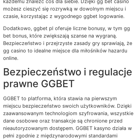
każdemu znaleźć coś dla siebie. Dzięki gg bet casino
możesz cieszyć się rozrywką w dowolnym miejscu i
czasie, korzystając z wygodnego ggbet logowanie.
Dodatkowo, ggbet pl oferuje liczne bonusy, w tym gg
bet bonus, które zwiększają szanse na wygraną.
Bezpieczeństwo i przejrzyste zasady gry sprawiają, że
gg casino to idealne miejsce dla miłośników hazardu
online.
Bezpieczeństwo i regulacje
prawne GGBET
GGBET to platforma, która stawia na pierwszym
miejscu bezpieczeństwo swoich użytkowników. Dzięki
zaawansowanym technologiom szyfrowania, wszystkie
dane osobowe oraz transakcje są chronione przed
nieautoryzowanym dostępem. GGBET kasyno działa w
pełni zgodnie z międzynarodowymi standardami