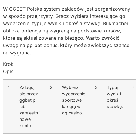
W GGBET Polska system zakładów jest zorganizowany
w sposób przejrzysty. Gracz wybiera interesujące go
wydarzenie, typuje wynik i określa stawkę. Bukmacher
oblicza potencjalną wygraną na podstawie kursów,
które są aktualizowane na bieżąco. Warto zwrócić
uwagę na gg bet bonus, który może zwiększyć szanse
na wygraną.
Krok
Opis
1
Zaloguj
2
Wybierz
3
Typuj
4
się przez
wydarzenie
wynik i
ggbet pl
sportowe
określ
lub
lub grę w
stawkę.
zarejestruj
gg casino.
nowe
konto.