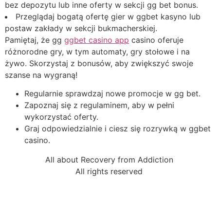
bez depozytu lub inne oferty w sekcji gg bet bonus.
Przeglądaj bogatą ofertę gier w ggbet kasyno lub
postaw zakłady w sekcji bukmacherskiej.
Pamiętaj, że gg
ggbet casino app
casino oferuje
różnorodne gry, w tym automaty, gry stołowe i na
żywo. Skorzystaj z bonusów, aby zwiększyć swoje
szanse na wygraną!
Regularnie sprawdzaj nowe promocje w gg bet.
Zapoznaj się z regulaminem, aby w pełni
wykorzystać oferty.
Graj odpowiedzialnie i ciesz się rozrywką w ggbet
casino.
All about Recovery from Addiction
All rights reserved