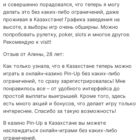
и совершенно порадовался, что теперь я могу
делать это без каких-либо ограничений, даже
проживая в Казахстане! Графика заведения на
высоте, а выборы игр очень обширны. Можно
попробовать рулетку, poker, slots и многое другое.
Рекомендую к visit!
Отзыв от Алины, 28 лет:
Как только узнала, что в Казахстане теперь можно
играть в онлайн-казино Pin-Up без каких-либо
ограничений, то сразу зарегистрировалась! Мне
понравилось все – от удобного интерфейса до
простой выплаты выигрышей. Кроме того, здесь
есть много акций и бонусов, что делает игру только
интереснее. Спасибо за такую возможность!
В казино Pin-Up в Казахстане вы можете
наслаждаться онлайн-играми без каких-либо
ограничений.