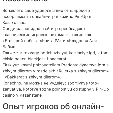
Вонзвлете свое удовольствие от широкого
ассортимента онлайн-игр в казино Pin-Up в
Казахстане.
Среди разновидностей игр преобладают
классические игровые автоматы, такие как
«Большой побег», «Книга РА» и «Кладовая Али
Бабы».
Также zur rozvagy podchuzhayut kartinniye igri, v tom
chisle poker, blackjack i baccarat.
Eksklyuzivnymi polzovateliam Predostavlyaetsya igra s
zhivym dilerom v razdelakh «Ruletka s zhivym dilerom»
i «Bakkarat s zhivym dilerom».
Konechno, ne можна не vyдеleyt sportivnye toto-
zanyatiya, kotorye тоzhe polnost’yu dostupny v Pin-Up
casino v Kazahstane.
Опыт игроков об онлайн-