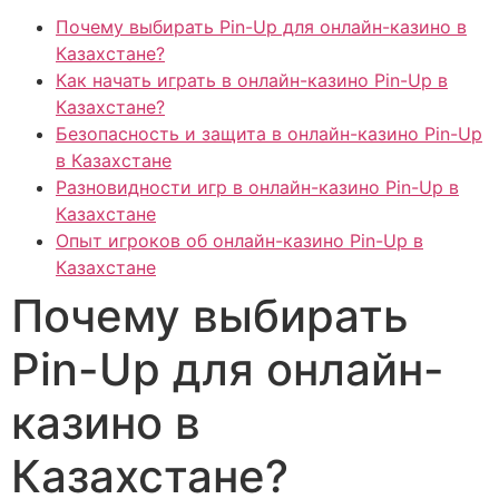
Почему выбирать Pin-Up для онлайн-казино в
Казахстане?
Как начать играть в онлайн-казино Pin-Up в
Казахстане?
Безопасность и защита в онлайн-казино Pin-Up
в Казахстане
Разновидности игр в онлайн-казино Pin-Up в
Казахстане
Опыт игроков об онлайн-казино Pin-Up в
Казахстане
Почему выбирать
Pin-Up для онлайн-
казино в
Казахстане?