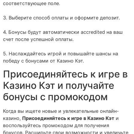
соответствующее поле.
3. Выберите способ оплаты и оформите депозит.
4. Бонусы будут автоматически accredited на ваш
счет после успешной оплаты.
5. Наслаждайтесь игрой и повышайте шансы на
победу с бонусами от Казино Кэт.
Присоединяйтесь к игре в
Казино Кэт и получайте
бонусы с промокодом
Когда вы ищете новые и увлекательные онлайн-
казино,
Присоединяйтесь к игре в Казино Кэт
и
воспользуйтесь промокодом для получения
бонусов. Расширьте свои возможности и увеличьте