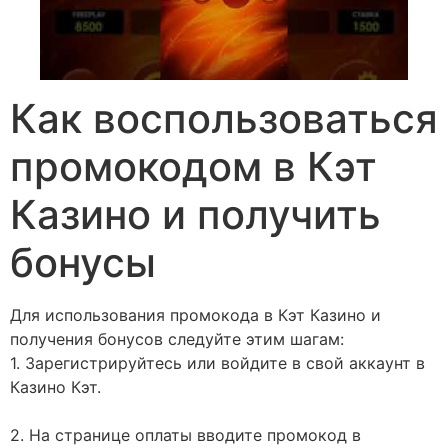
Как воспользоваться
промокодом в Кэт
Казино и получить
бонусы
Для использования промокода в Кэт Казино и
получения бонусов следуйте этим шагам:
1. Зарегистрируйтесь или войдите в свой аккаунт в
Казино Кэт.
2. На странице оплаты вводите промокод в