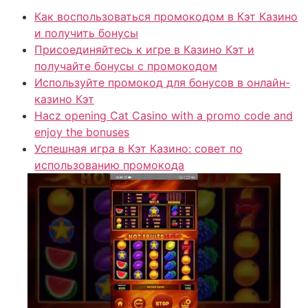
Как воспользоваться промокодом в Кэт Казино
и получить бонусы
Присоединяйтесь к игре в Казино Кэт и
получайте бонусы с промокодом
Используйте промокод для бонусов в онлайн-
казино Кэт
Наcz opening Cat Casino with a promo code and
enjoy the bonuses
Успешная игра в Кэт Казино: совет по
использованию промокода