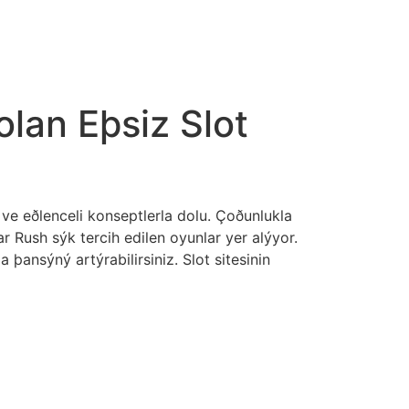
lan Eþsiz Slot
 ve eðlenceli konseptlerla dolu. Çoðunlukla
 Rush sýk tercih edilen oyunlar yer alýyor.
ansýný artýrabilirsiniz. Slot sitesinin