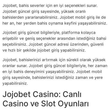
Jojobet, bahis severler için en iyi seçenekleri sunar.
Jojobet güncel giriş sayesinde, yüksek oranlı
bahislerden yararlanabilirsiniz. Jojobet mobil giriş ile de
her an, her yerden bahis oynama keyfini yaşayabilirsiniz.
Jojobet giriş güncel bilgileriyle, platforma kolayca
erişebilir ve geniş seçenekler arasından istediğiniz bahsi
seçebilirsiniz. Jojobet güncel adresi üzerinden, güvenli
ve hızlı bir şekilde jojobet giriş yapabilirsiniz.
Jojobet, bahislerinizi artırmak için sürekli olarak yüksek
oranlar sunar. Jojobet giriş güncel bilgileriyle, her zaman
en iyi bahis deneyimini yaşayabilirsiniz. Jojobet mobil
giriş sayesinde, bahislerinizi istediğiniz zaman ve yere
yapabilirsiniz.
Jojobet Casino: Canlı
Casino ve Slot Oyunları