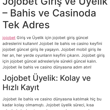
Jojobet Giriş ve Üyelik
– Bahis ve Casinoda
Tek Adres
jojobet
Giriş ve Üyelik için jojobet giriş güncel
adreslerini kullanın! Jojobet ile bahis ve casino keyfini
jojobet güncel giriş ile yaşayın. Jojobet mobil giriş ile
her an, her yerde oyunların keyfini çıkarın. Jojobet giriş
için jojobet güncel adresleriyle sürekli güncel kalın.
Jojobet ile bahis ve casino dünyasına adım atın!
Jojobet Üyelik: Kolay ve
Hızlı Kayıt
Jojobet ile bahis ve casino dünyasına katılmak hiç bu
kadar kolay olmamıştı. Jojobet üyelik süreci, kısa