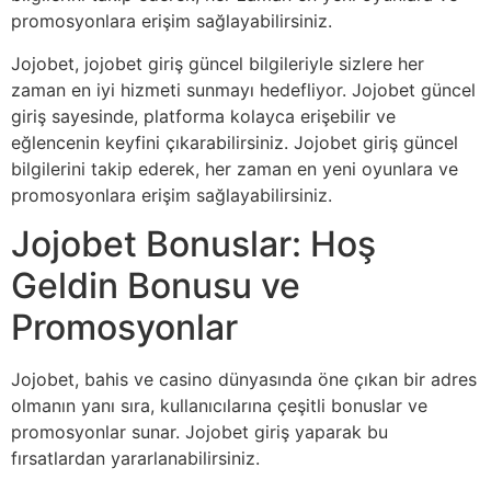
promosyonlara erişim sağlayabilirsiniz.
Jojobet, jojobet giriş güncel bilgileriyle sizlere her
zaman en iyi hizmeti sunmayı hedefliyor. Jojobet güncel
giriş sayesinde, platforma kolayca erişebilir ve
eğlencenin keyfini çıkarabilirsiniz. Jojobet giriş güncel
bilgilerini takip ederek, her zaman en yeni oyunlara ve
promosyonlara erişim sağlayabilirsiniz.
Jojobet Bonuslar: Hoş
Geldin Bonusu ve
Promosyonlar
Jojobet, bahis ve casino dünyasında öne çıkan bir adres
olmanın yanı sıra, kullanıcılarına çeşitli bonuslar ve
promosyonlar sunar. Jojobet giriş yaparak bu
fırsatlardan yararlanabilirsiniz.