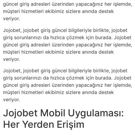
güncel giriş adresleri üzerinden yapacağınız her işlemde,
müşteri hizmetleri ekibimiz sizlere anında destek
veriyor.
Jojobet, jojobet giriş güncel bilgileriyle birlikte, jojobet
giriş sorunlarınızı da hızlıca çözmek için burada. Jojobet
güncel giriş adresleri üzerinden yapacağınız her işlemde,
müşteri hizmetleri ekibimiz sizlere anında destek
veriyor.
Jojobet, jojobet giriş güncel bilgileriyle birlikte, jojobet
giriş sorunlarınızı da hızlıca çözmek için burada. Jojobet
güncel giriş adresleri üzerinden yapacağınız her işlemde,
müşteri hizmetleri ekibimiz sizlere anında destek
veriyor.
Jojobet Mobil Uygulaması:
Her Yerden Erişim