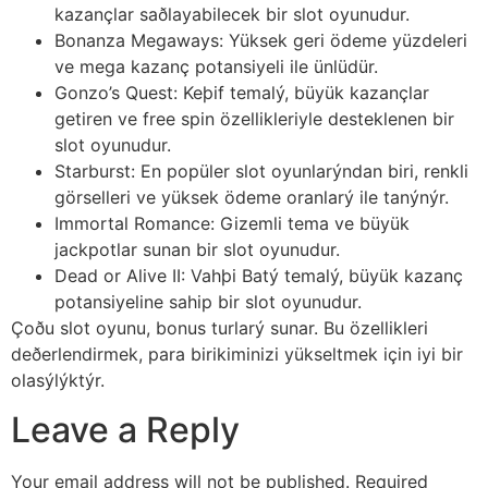
kazançlar saðlayabilecek bir slot oyunudur.
Bonanza Megaways: Yüksek geri ödeme yüzdeleri
ve mega kazanç potansiyeli ile ünlüdür.
Gonzo’s Quest: Keþif temalý, büyük kazançlar
getiren ve free spin özellikleriyle desteklenen bir
slot oyunudur.
Starburst: En popüler slot oyunlarýndan biri, renkli
görselleri ve yüksek ödeme oranlarý ile tanýnýr.
Immortal Romance: Gizemli tema ve büyük
jackpotlar sunan bir slot oyunudur.
Dead or Alive II: Vahþi Batý temalý, büyük kazanç
potansiyeline sahip bir slot oyunudur.
Çoðu slot oyunu, bonus turlarý sunar. Bu özellikleri
deðerlendirmek, para birikiminizi yükseltmek için iyi bir
olasýlýktýr.
Leave a Reply
Your email address will not be published.
Required