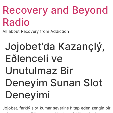
Recovery and Beyond
Radio
All about Recovery from Addiction
Jojobet’da Kazançlý,
Eðlenceli ve
Unutulmaz Bir
Deneyim Sunan Slot
Deneyimi
Jojobet, farklý slot kumar severine hitap eden zengin bir