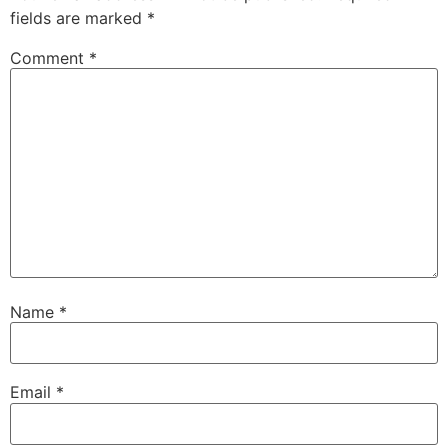
fields are marked
*
Comment
*
Name
*
Email
*