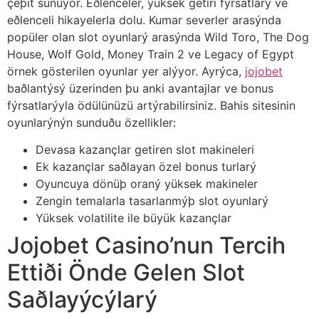
çeþit sunuyor. Eðlenceler, yüksek getiri fýrsatlarý ve
eðlenceli hikayelerla dolu. Kumar severler arasýnda
popüler olan slot oyunlarý arasýnda Wild Toro, The Dog
House, Wolf Gold, Money Train 2 ve Legacy of Egypt
örnek gösterilen oyunlar yer alýyor. Ayrýca,
jojobet
baðlantýsý üzerinden þu anki avantajlar ve bonus
fýrsatlarýyla ödülünüzü artýrabilirsiniz. Bahis sitesinin
oyunlarýnýn sunduðu özellikler:
Devasa kazançlar getiren slot makineleri
Ek kazançlar saðlayan özel bonus turlarý
Oyuncuya dönüþ oraný yüksek makineler
Zengin temalarla tasarlanmýþ slot oyunlarý
Yüksek volatilite ile büyük kazançlar
Jojobet Casino’nun Tercih
Ettiði Önde Gelen Slot
Saðlayýcýlarý