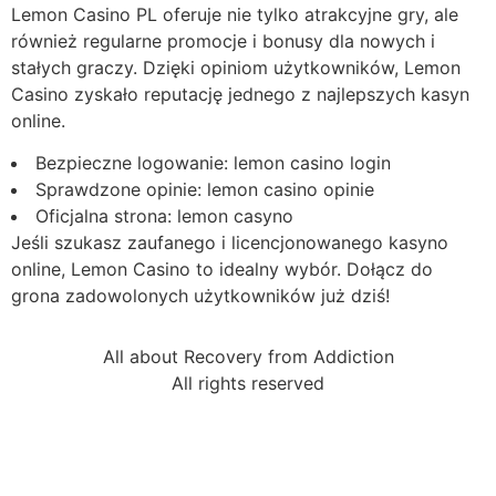
Lemon Casino PL oferuje nie tylko atrakcyjne gry, ale
również regularne promocje i bonusy dla nowych i
stałych graczy. Dzięki opiniom użytkowników, Lemon
Casino zyskało reputację jednego z najlepszych kasyn
online.
Bezpieczne logowanie: lemon casino login
Sprawdzone opinie: lemon casino opinie
Oficjalna strona: lemon casyno
Jeśli szukasz zaufanego i licencjonowanego kasyno
online, Lemon Casino to idealny wybór. Dołącz do
grona zadowolonych użytkowników już dziś!
All about Recovery from Addiction
All rights reserved