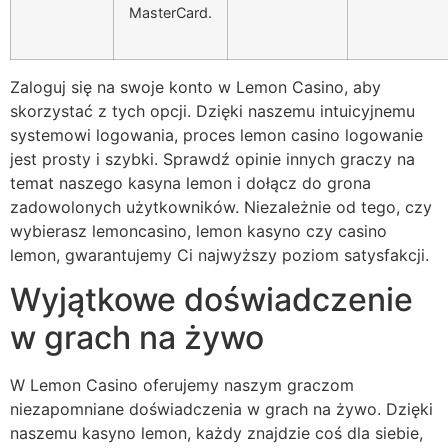
MasterCard.
Zaloguj się na swoje konto w Lemon Casino, aby
skorzystać z tych opcji. Dzięki naszemu intuicyjnemu
systemowi logowania, proces lemon casino logowanie
jest prosty i szybki. Sprawdź opinie innych graczy na
temat naszego kasyna lemon i dołącz do grona
zadowolonych użytkowników. Niezależnie od tego, czy
wybierasz lemoncasino, lemon kasyno czy casino
lemon, gwarantujemy Ci najwyższy poziom satysfakcji.
Wyjątkowe doświadczenie
w grach na żywo
W Lemon Casino oferujemy naszym graczom
niezapomniane doświadczenia w grach na żywo. Dzięki
naszemu kasyno lemon, każdy znajdzie coś dla siebie,