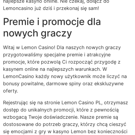
najlepsze kasyno online. Nie czekaj, dołącz do
Lemoncasino już dziś i przekonaj się sam!
Premie i promocje dla
nowych graczy
Witaj w Lemon Casino! Dla naszych nowych graczy
przygotowaliśmy specjalne premie i atrakcyjne
promocje, które pozwolą Ci rozpocząć przygodę z
kasynem online na najlepszych warunkach. W
LemonCasino każdy nowy użytkownik może liczyć na
bonusy powitalne, darmowe spiny oraz ekskluzywne
oferty.
Rejestrując się na stronie Lemon Casino PL, otrzymasz
dostęp do unikalnych promocji, które z pewnością
wzbogacą Twoje doświadczenie. Nasze premie są
dostosowane do potrzeb graczy, którzy chcą cieszyć
się emocjami z gry w kasyno Lemon bez konieczności