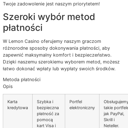
Twoje zadowolenie jest naszym priorytetem!
Szeroki wybór metod
płatności
W Lemon Casino oferujemy naszym graczom
różnorodne sposoby dokonywania płatności, aby
zapewnić maksymalny komfort i bezpieczeństwo.
Dzięki naszemu szerokiemu wyborem metod, możesz
łatwo dokonać wpłaty lub wypłaty swoich środków.
Metoda płatności
Opis
Karta
Szybka i
Portfel
Obsługujem
kredytowa
bezpieczna
elektroniczny
takie portfel
płatność za
jak PayPal,
pomocą
Skrill i
kart Visa i
Neteller.