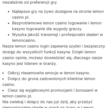
niezależnie od preferencji gry.
Najlepsze gry na żywo dostępne na stronie lemon
casino pl.
Bezproblemowe lemon casino logowanie i lemon
kasyno logowanie dla wygody graczy.
Wysoka jakość transmisji i profesjonalni dealeri w
lemoncasino.
Nasze lemon casino login zapewnia szybki i bezpieczny
dostęp do wszystkich funkcji kasyna. Dzięki lemon
casino opinie, możesz dowiedzieć się, dlaczego nasze
kasyno jest liderem w branży.
Odkryj niesamowite emocje w lemon kasyno.
Dołącz do grona zadowolonych klientów lemon
casino.
Ciesz się wyjątkowymi promocjami i bonusami w
lemon casino pl.
Nie zwlekaj i dołącz do nas już dziś, aby przeżyć
niepowtarzalne chwile w grach na żywo w Lemon