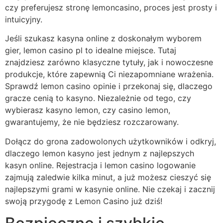
czy preferujesz stronę lemoncasino, proces jest prosty i
intuicyjny.
Jeśli szukasz kasyna online z doskonałym wyborem
gier, lemon casino pl to idealne miejsce. Tutaj
znajdziesz zarówno klasyczne tytuły, jak i nowoczesne
produkcje, które zapewnią Ci niezapomniane wrażenia.
Sprawdź lemon casino opinie i przekonaj się, dlaczego
gracze cenią to kasyno. Niezależnie od tego, czy
wybierasz kasyno lemon, czy casino lemon,
gwarantujemy, że nie będziesz rozczarowany.
Dołącz do grona zadowolonych użytkowników i odkryj,
dlaczego lemon kasyno jest jednym z najlepszych
kasyn online. Rejestracja i lemon casino logowanie
zajmują zaledwie kilka minut, a już możesz cieszyć się
najlepszymi grami w kasynie online. Nie czekaj i zacznij
swoją przygodę z Lemon Casino już dziś!