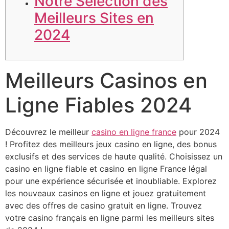
Notre Sélection des
Meilleurs Sites en
2024
Meilleurs Casinos en
Ligne Fiables 2024
Découvrez le meilleur
casino en ligne france
pour 2024
! Profitez des meilleurs jeux casino en ligne, des bonus
exclusifs et des services de haute qualité. Choisissez un
casino en ligne fiable et casino en ligne France légal
pour une expérience sécurisée et inoubliable. Explorez
les nouveaux casinos en ligne et jouez gratuitement
avec des offres de casino gratuit en ligne. Trouvez
votre casino français en ligne parmi les meilleurs sites