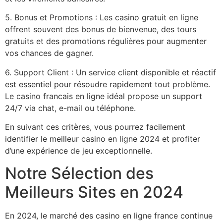
5. Bonus et Promotions : Les casino gratuit en ligne
offrent souvent des bonus de bienvenue, des tours
gratuits et des promotions régulières pour augmenter
vos chances de gagner.
6. Support Client : Un service client disponible et réactif
est essentiel pour résoudre rapidement tout problème.
Le casino francais en ligne idéal propose un support
24/7 via chat, e-mail ou téléphone.
En suivant ces critères, vous pourrez facilement
identifier le meilleur casino en ligne 2024 et profiter
d’une expérience de jeu exceptionnelle.
Notre Sélection des
Meilleurs Sites en 2024
En 2024, le marché des casino en ligne france continue