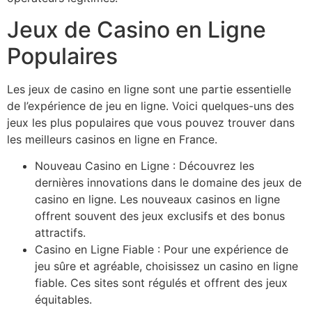
Jeux de Casino en Ligne
Populaires
Les jeux de casino en ligne sont une partie essentielle
de l’expérience de jeu en ligne. Voici quelques-uns des
jeux les plus populaires que vous pouvez trouver dans
les meilleurs casinos en ligne en France.
Nouveau Casino en Ligne : Découvrez les
dernières innovations dans le domaine des jeux de
casino en ligne. Les nouveaux casinos en ligne
offrent souvent des jeux exclusifs et des bonus
attractifs.
Casino en Ligne Fiable : Pour une expérience de
jeu sûre et agréable, choisissez un casino en ligne
fiable. Ces sites sont régulés et offrent des jeux
équitables.