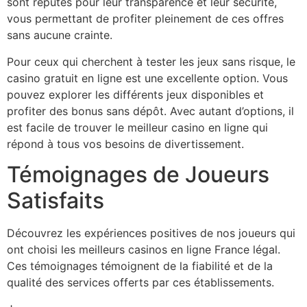
sont réputés pour leur transparence et leur sécurité,
vous permettant de profiter pleinement de ces offres
sans aucune crainte.
Pour ceux qui cherchent à tester les jeux sans risque, le
casino gratuit en ligne est une excellente option. Vous
pouvez explorer les différents jeux disponibles et
profiter des bonus sans dépôt. Avec autant d’options, il
est facile de trouver le meilleur casino en ligne qui
répond à tous vos besoins de divertissement.
Témoignages de Joueurs
Satisfaits
Découvrez les expériences positives de nos joueurs qui
ont choisi les meilleurs casinos en ligne France légal.
Ces témoignages témoignent de la fiabilité et de la
qualité des services offerts par ces établissements.