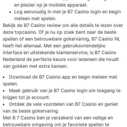
en plezier op je mobiele apparaat.
Log eenvoudig in met je B7 Casino login en begin
meteen met spelen.
Bekijk de B7 Casino review om alle details te lezen over
deze topcasino. Of je nu op zoek bent naar de beste
spellen of een betrouwbare gokervaring, B7 Casino NL
heeft het allemaal. Met een gebruiksvriendelijke
interface en uitstekende klantenservice, is B7 Casino
Nederland de perfecte keuze voor iedereen die houdt
van gokken met extra kansen.
Download de B7 Casino app en begin meteen met
spelen.
Maak gebruik van je B7 Casino login om toegang te
krijgen tot je account.
Ontdek de vele voordelen van B7 Casino en geniet
van de beste gokervaring.
Met B 7 Casino ben je verzekerd van een veilige en
betrouwbare omgeving om je favoriete spellen te