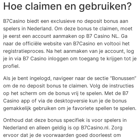
Hoe claimen en gebruiken?
B7Casino biedt een exclusieve no deposit bonus aan
spelers in Nederland. Om deze bonus te claimen, moet
je eerst een account aanmaken op B7 Casino NL. Ga
naar de officiële website van B7Casino en voltooi het
registratieproces. Na het aanmaken van je account, log
je in via B7 Casino inloggen om toegang te krijgen tot je
profiel.
Als je bent ingelogd, navigeer naar de sectie “Bonussen”
om de no deposit bonus te claimen. Volg de instructies
op het scherm om de bonus vrij te spelen. Met de B7
Casino app of via de desktopversie kun je de bonus
gemakkelijk gebruiken om je favoriete spellen te spelen.
Onthoud dat deze bonus specifiek is voor spelers in
Nederland en alleen geldig is op B7Casino.nl. Zorg
ervoor dat je de voorwaarden goed doorleest om