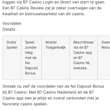
loggen via B7 Casino Login en direct van start te gaan.
Een B7 Casino Review zal je zeker overtuigen van de
kwaliteit en betrouwbaarheid van dit casino.
Voordelen
Details
Gratis
Speel
Mobiel
Beschikbaar
Geen
Spelen
zonder
Toegankelijk
via de B7
Risic
inleg
Casino app
met de
en B7
No
Casino NL
Deposit
website.
Bonus.
Ontdek nu zelf de voordelen van de No Deposit Bonus
bij B7 Casino. Met B7 Casino Nederland en de B7
Casino app ben je altijd en overal verbonden met je
favoriete casino spellen.