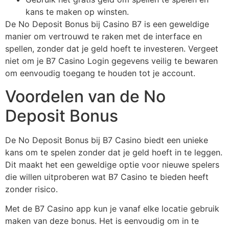
kans te maken op winsten.
De No Deposit Bonus bij Casino B7 is een geweldige
manier om vertrouwd te raken met de interface en
spellen, zonder dat je geld hoeft te investeren. Vergeet
niet om je B7 Casino Login gegevens veilig te bewaren
om eenvoudig toegang te houden tot je account.
Voordelen van de No
Deposit Bonus
De No Deposit Bonus bij B7 Casino biedt een unieke
kans om te spelen zonder dat je geld hoeft in te leggen.
Dit maakt het een geweldige optie voor nieuwe spelers
die willen uitproberen wat B7 Casino te bieden heeft
zonder risico.
Met de B7 Casino app kun je vanaf elke locatie gebruik
maken van deze bonus. Het is eenvoudig om in te