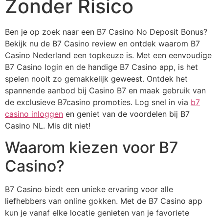
Zonder Risico
Ben je op zoek naar een B7 Casino No Deposit Bonus?
Bekijk nu de B7 Casino review en ontdek waarom B7
Casino Nederland een topkeuze is. Met een eenvoudige
B7 Casino login en de handige B7 Casino app, is het
spelen nooit zo gemakkelijk geweest. Ontdek het
spannende aanbod bij Casino B7 en maak gebruik van
de exclusieve B7casino promoties. Log snel in via
b7
casino inloggen
en geniet van de voordelen bij B7
Casino NL. Mis dit niet!
Waarom kiezen voor B7
Casino?
B7 Casino biedt een unieke ervaring voor alle
liefhebbers van online gokken. Met de B7 Casino app
kun je vanaf elke locatie genieten van je favoriete