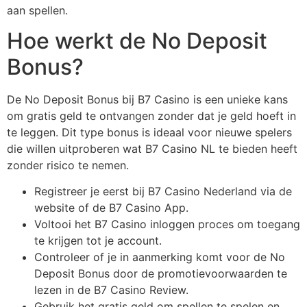
aan spellen.
Hoe werkt de No Deposit
Bonus?
De No Deposit Bonus bij B7 Casino is een unieke kans
om gratis geld te ontvangen zonder dat je geld hoeft in
te leggen. Dit type bonus is ideaal voor nieuwe spelers
die willen uitproberen wat B7 Casino NL te bieden heeft
zonder risico te nemen.
Registreer je eerst bij B7 Casino Nederland via de
website of de B7 Casino App.
Voltooi het B7 Casino inloggen proces om toegang
te krijgen tot je account.
Controleer of je in aanmerking komt voor de No
Deposit Bonus door de promotievoorwaarden te
lezen in de B7 Casino Review.
Gebruik het gratis geld om spellen te spelen en