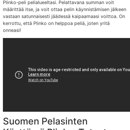
Plinko-peli pelialueeltasi. Pelattavana summan voit
määrittää itse, ja voit ottaa pelin käynnistämisen jälkeen
vastaan satunnaisesti jäädessä kaipaamaasi voittoa. On
kerrottu, että Plinko on helppoa peliä, joten yritä
onneasi!
Suomen Pelasinten