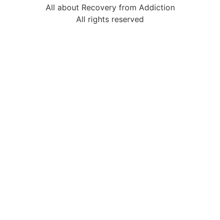
All about Recovery from Addiction
All rights reserved