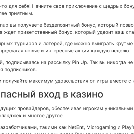
-то для себя! Начните свое приключение с щедрых бон
лее приятным.
nup вы получаете бездепозитный бонус, который позво
та ждет приветственный бонус, который удвоит ваш ст
ярных турниров и лотерей, где можно выиграть круты
, предлагая новые и интересные акции каждую неделю.
й, подписываясь на рассылку Pin Up. Так вы никогда 
я подписчиков.
и получайте максимум удовольствия от игры вместе с 
опасный вход в казино
едущих провайдеров, обеспечивая игрокам уникальный 
блэкджек и многое другое.
азработчиками, такими как NetEnt, Microgaming и Play’