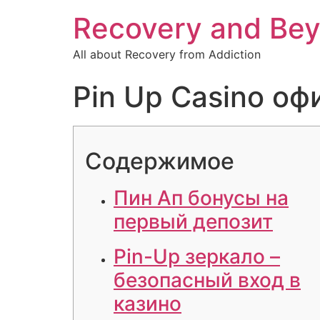
Recovery and Bey
All about Recovery from Addiction
Pin Up Casino о
Содержимое
Пин Ап бонусы на
первый депозит
Pin-Up зеркало –
безопасный вход в
казино