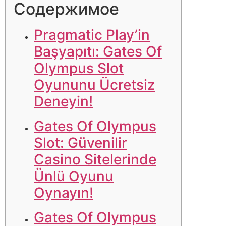
Содержимое
Pragmatic Play’in
Başyapıtı: Gates Of
Olympus Slot
Oyununu Ücretsiz
Deneyin!
Gates Of Olympus
Slot: Güvenilir
Casino Sitelerinde
Ünlü Oyunu
Oynayın!
Gates Of Olympus