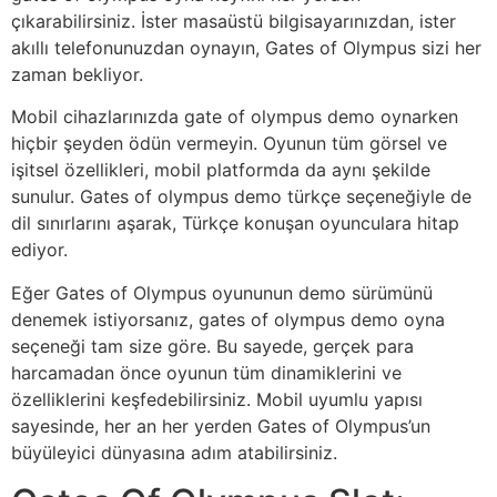
çıkarabilirsiniz. İster masaüstü bilgisayarınızdan, ister
akıllı telefonunuzdan oynayın, Gates of Olympus sizi her
zaman bekliyor.
Mobil cihazlarınızda gate of olympus demo oynarken
hiçbir şeyden ödün vermeyin. Oyunun tüm görsel ve
işitsel özellikleri, mobil platformda da aynı şekilde
sunulur. Gates of olympus demo türkçe seçeneğiyle de
dil sınırlarını aşarak, Türkçe konuşan oyunculara hitap
ediyor.
Eğer Gates of Olympus oyununun demo sürümünü
denemek istiyorsanız, gates of olympus demo oyna
seçeneği tam size göre. Bu sayede, gerçek para
harcamadan önce oyunun tüm dinamiklerini ve
özelliklerini keşfedebilirsiniz. Mobil uyumlu yapısı
sayesinde, her an her yerden Gates of Olympus’un
büyüleyici dünyasına adım atabilirsiniz.