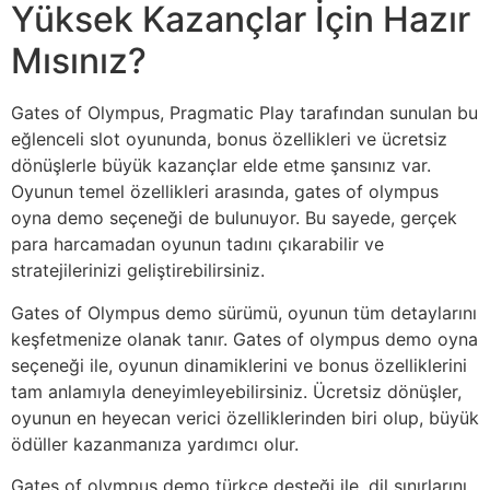
Yüksek Kazançlar İçin Hazır
Mısınız?
Gates of Olympus, Pragmatic Play tarafından sunulan bu
eğlenceli slot oyununda, bonus özellikleri ve ücretsiz
dönüşlerle büyük kazançlar elde etme şansınız var.
Oyunun temel özellikleri arasında, gates of olympus
oyna demo seçeneği de bulunuyor. Bu sayede, gerçek
para harcamadan oyunun tadını çıkarabilir ve
stratejilerinizi geliştirebilirsiniz.
Gates of Olympus demo sürümü, oyunun tüm detaylarını
keşfetmenize olanak tanır. Gates of olympus demo oyna
seçeneği ile, oyunun dinamiklerini ve bonus özelliklerini
tam anlamıyla deneyimleyebilirsiniz. Ücretsiz dönüşler,
oyunun en heyecan verici özelliklerinden biri olup, büyük
ödüller kazanmanıza yardımcı olur.
Gates of olympus demo türkçe desteği ile, dil sınırlarını