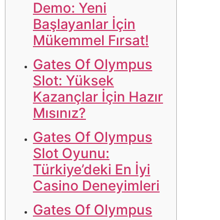
Demo: Yeni
Başlayanlar İçin
Mükemmel Fırsat!
Gates Of Olympus
Slot: Yüksek
Kazançlar İçin Hazır
Mısınız?
Gates Of Olympus
Slot Oyunu:
Türkiye’deki En İyi
Casino Deneyimleri
Gates Of Olympus