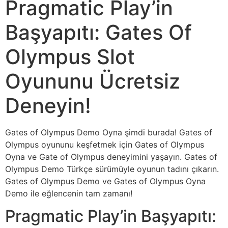
Pragmatic Play’in
Başyapıtı: Gates Of
Olympus Slot
Oyununu Ücretsiz
Deneyin!
Gates of Olympus Demo Oyna şimdi burada! Gates of
Olympus oyununu keşfetmek için Gates of Olympus
Oyna ve Gate of Olympus deneyimini yaşayın. Gates of
Olympus Demo Türkçe sürümüyle oyunun tadını çıkarın.
Gates of Olympus Demo ve Gates of Olympus Oyna
Demo ile eğlencenin tam zamanı!
Pragmatic Play’in Başyapıtı: