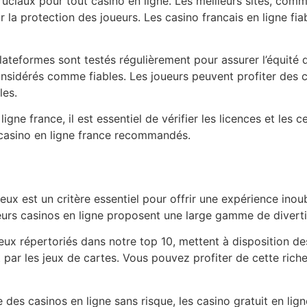
ruciaux pour tout casino en ligne. Les meilleurs sites, comm
 la protection des joueurs. Les casino francais en ligne fiab
plateformes sont testés régulièrement pour assurer l’équité 
sidérés comme fiables. Les joueurs peuvent profiter des ca
les.
igne france, il est essentiel de vérifier les licences et les 
 casino en ligne france recommandés.
 jeux est un critère essentiel pour offrir une expérience in
lleurs casinos en ligne proposent une large gamme de divert
ux répertoriés dans notre top 10, mettent à disposition des 
par les jeux de cartes. Vous pouvez profiter de cette riche
es casinos en ligne sans risque, les casino gratuit en ligne 