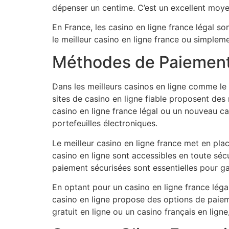
dépenser un centime. C’est un excellent moyen 
En France, les casino en ligne france légal so
le meilleur casino en ligne france ou simplem
Méthodes de Paiement
Dans les meilleurs casinos en ligne comme le ca
sites de casino en ligne fiable proposent des
casino en ligne france légal ou un nouveau c
portefeuilles électroniques.
Le meilleur casino en ligne france met en pla
casino en ligne sont accessibles en toute séc
paiement sécurisées sont essentielles pour ga
En optant pour un casino en ligne france léga
casino en ligne propose des options de paieme
gratuit en ligne ou un casino français en lign