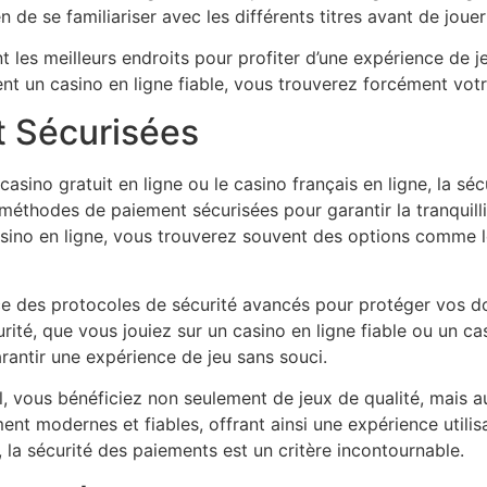
de se familiariser avec les différents titres avant de joue
nt les meilleurs endroits pour profiter d’une expérience de
ent un casino en ligne fiable, vous trouverez forcément vot
 Sécurisées
sino gratuit en ligne ou le casino français en ligne, la séc
 méthodes de paiement sécurisées pour garantir la tranquill
asino en ligne, vous trouverez souvent des options comme l
ce des protocoles de sécurité avancés pour protéger vos do
urité, que vous jouiez sur un casino en ligne fiable ou un c
rantir une expérience de jeu sans souci.
l, vous bénéficiez non seulement de jeux de qualité, mais au
nt modernes et fiables, offrant ainsi une expérience utili
e, la sécurité des paiements est un critère incontournable.