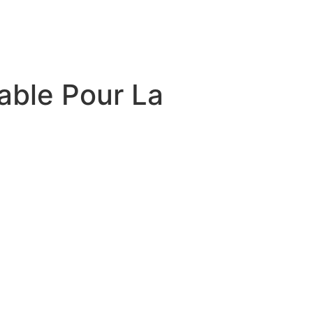
able Pour La