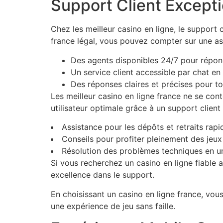
Support Client Except
Chez les meilleur casino en ligne, le support 
france légal, vous pouvez compter sur une ass
Des agents disponibles 24/7 pour répon
Un service client accessible par chat en 
Des réponses claires et précises pour to
Les meilleur casino en ligne france ne se con
utilisateur optimale grâce à un support client
Assistance pour les dépôts et retraits rapi
Conseils pour profiter pleinement des jeux 
Résolution des problèmes techniques en u
Si vous recherchez un casino en ligne fiable 
excellence dans le support.
En choisissant un casino en ligne france, vo
une expérience de jeu sans faille.