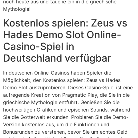
noch heute aus und tauche ein in die griechische
Mythologie!
Kostenlos spielen: Zeus vs
Hades Demo Slot Online-
Casino-Spiel in
Deutschland verfügbar
In deutschen Online-Casinos haben Spieler die
Möglichkeit, den Kostenlos spielen: Zeus vs Hades
Demo Slot auszuprobieren. Dieses Casino-Spiel ist eine
aufregende Kreation von Pragmatic Play, die Sie in die
griechische Mythologie entführt. Genießen Sie die
hochwertigen Grafiken und epischen Sounds, während
Sie die Götterwelt erkunden. Probieren Sie die Demo-
Version kostenlos aus, um die Funktionen und
Bonusrunden zu verstehen, bevor Sie um echtes Geld