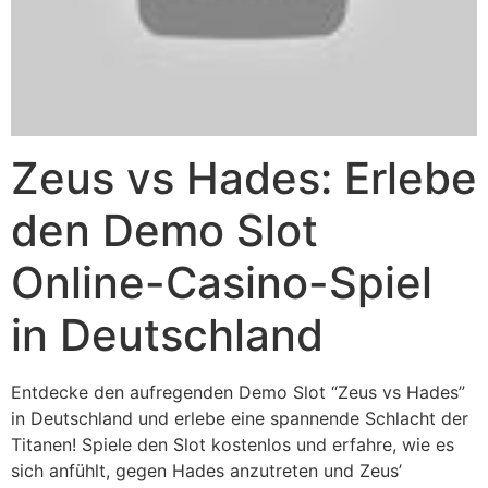
Zeus vs Hades: Erlebe
den Demo Slot
Online-Casino-Spiel
in Deutschland
Entdecke den aufregenden Demo Slot “Zeus vs Hades”
in Deutschland und erlebe eine spannende Schlacht der
Titanen! Spiele den Slot kostenlos und erfahre, wie es
sich anfühlt, gegen Hades anzutreten und Zeus’