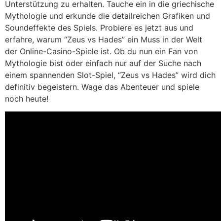
Unterstützung zu erhalten. Tauche ein in die griechische
Mythologie und erkunde die detailreichen Grafiken und
Soundeffekte des Spiels. Probiere es jetzt aus und
erfahre, warum “Zeus vs Hades” ein Muss in der Welt
der Online-Casino-Spiele ist. Ob du nun ein Fan von
Mythologie bist oder einfach nur auf der Suche nach
einem spannenden Slot-Spiel, “Zeus vs Hades” wird dich
definitiv begeistern. Wage das Abenteuer und spiele
noch heute!