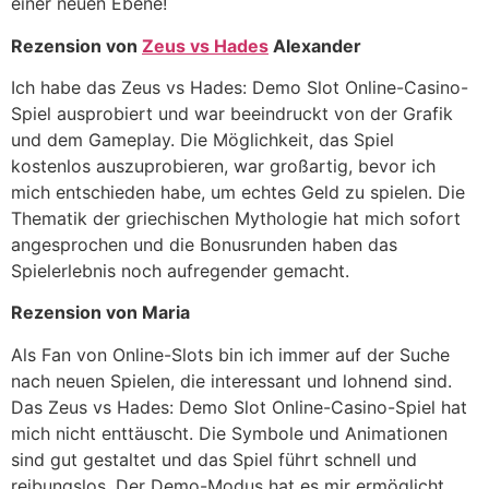
einer neuen Ebene!
Rezension von
Zeus vs Hades
Alexander
Ich habe das Zeus vs Hades: Demo Slot Online-Casino-
Spiel ausprobiert und war beeindruckt von der Grafik
und dem Gameplay. Die Möglichkeit, das Spiel
kostenlos auszuprobieren, war großartig, bevor ich
mich entschieden habe, um echtes Geld zu spielen. Die
Thematik der griechischen Mythologie hat mich sofort
angesprochen und die Bonusrunden haben das
Spielerlebnis noch aufregender gemacht.
Rezension von Maria
Als Fan von Online-Slots bin ich immer auf der Suche
nach neuen Spielen, die interessant und lohnend sind.
Das Zeus vs Hades: Demo Slot Online-Casino-Spiel hat
mich nicht enttäuscht. Die Symbole und Animationen
sind gut gestaltet und das Spiel führt schnell und
reibungslos. Der Demo-Modus hat es mir ermöglicht,