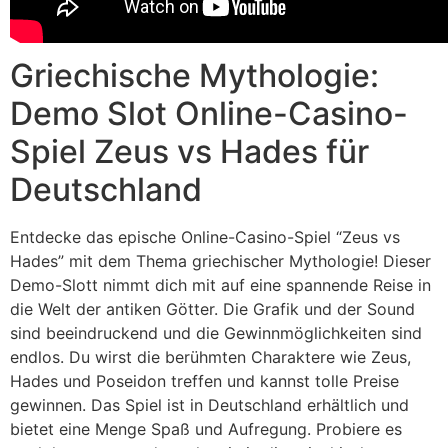
Griechische Mythologie:
Demo Slot Online-Casino-
Spiel Zeus vs Hades für
Deutschland
Entdecke das epische Online-Casino-Spiel “Zeus vs
Hades” mit dem Thema griechischer Mythologie! Dieser
Demo-Slott nimmt dich mit auf eine spannende Reise in
die Welt der antiken Götter. Die Grafik und der Sound
sind beeindruckend und die Gewinnmöglichkeiten sind
endlos. Du wirst die berühmten Charaktere wie Zeus,
Hades und Poseidon treffen und kannst tolle Preise
gewinnen. Das Spiel ist in Deutschland erhältlich und
bietet eine Menge Spaß und Aufregung. Probiere es