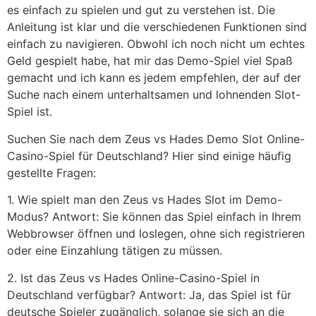
es einfach zu spielen und gut zu verstehen ist. Die
Anleitung ist klar und die verschiedenen Funktionen sind
einfach zu navigieren. Obwohl ich noch nicht um echtes
Geld gespielt habe, hat mir das Demo-Spiel viel Spaß
gemacht und ich kann es jedem empfehlen, der auf der
Suche nach einem unterhaltsamen und lohnenden Slot-
Spiel ist.
Suchen Sie nach dem Zeus vs Hades Demo Slot Online-
Casino-Spiel für Deutschland? Hier sind einige häufig
gestellte Fragen:
1. Wie spielt man den Zeus vs Hades Slot im Demo-
Modus? Antwort: Sie können das Spiel einfach in Ihrem
Webbrowser öffnen und loslegen, ohne sich registrieren
oder eine Einzahlung tätigen zu müssen.
2. Ist das Zeus vs Hades Online-Casino-Spiel in
Deutschland verfügbar? Antwort: Ja, das Spiel ist für
deutsche Spieler zugänglich, solange sie sich an die