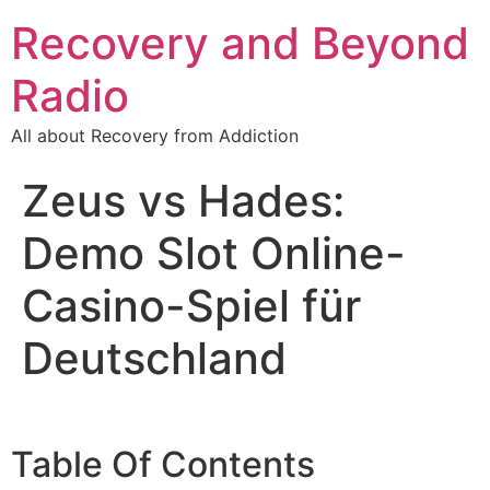
Recovery and Beyond
Radio
All about Recovery from Addiction
Zeus vs Hades:
Demo Slot Online-
Casino-Spiel für
Deutschland
Table Of Contents